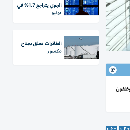
الجوي يتراجع 1.7% في
يونيو
الطائرات تحلق بجناح
مكسور
3 ألف رقمياً وقُبل 9700 ليرتفع الموظفون