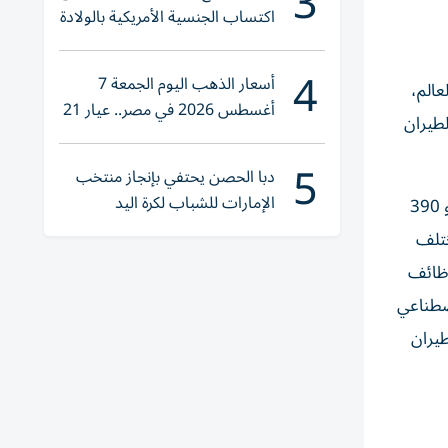
3
اكتساب الجنسية الأمريكية بالولادة
4
أسعار الذهب اليوم الجمعة 7
 أنحاء العالم،
أغسطس 2026 في مصر.. عيار 21
 الطيران
يقترب من هذا الرقم
5
دبا الحصن يحتفي بإنجاز منتخب
الإمارات للشباب لكرة اليد
وبحسب البيانات، لم يقتصر الأمر على استقبال الطلبات، بل قامت المجموعة عبر منصة مسار للتوظيف، بفرز ودراسة وتقييم نحو 390
ختلف
وظائف
اصطناعي
طيران