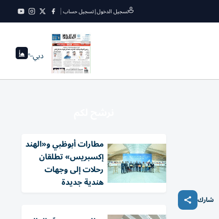
تسجيل الدخول
|
تسجيل حساب
دبي
--°
نرشح لكم
مطارات أبوظبي و«الهند
إكسبريس» تطلقان
رحلات إلى وجهات
هندية جديدة
شارك