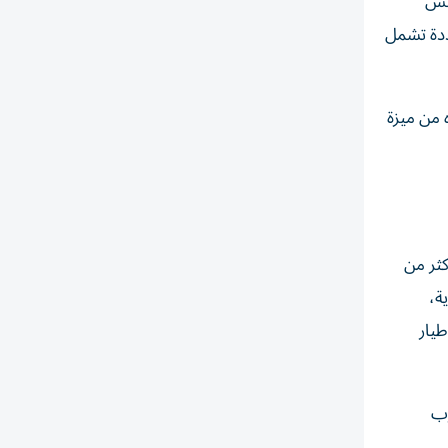
عيش
ددة تشمل
 من ميزة
كثر من
جوية،
، والطيارين، والمهندسين. وفي يونيو/ حزيران الماضي 2025، أكدت الناقلة التزامها باستقطاب أكثر من 1500 طيار
، وقرب