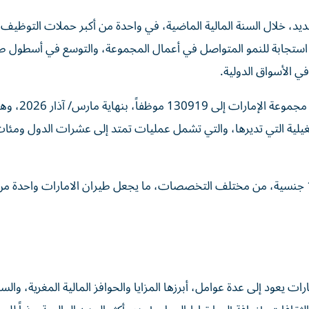
ليات عن توظيف أكثر من 9700 موظف جديد، خلال السنة المالية الماضية، في واحدة من أكبر حملات التوظي
ستجابة للنمو المتواصل في أعمال المجموعة، والتوسع في أسطول ط
ي الأسواق الدولية.
وأدى التوسع في التوظيف إلى رفع إجمالي عدد العامل
لية التي تديرها، والتي تشمل عمليات تمتد إلى عشرات الدول ومئا
وتضم هذه القوة العاملة موظفين من 85 دولة وأكثر من 180 جنسية، من مختلف التخصصات، ما يجعل طيران الامارات واحدة
يعود إلى عدة عوامل، أبرزها المزايا والحوافز المالية المغرية، والس