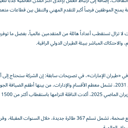
ثقافات، إضافة إلى ارتباط العمل بإحدى أكثر المدن العالمية جذباً لل
 يمنح الموظفين فرصاً أكبر للتقدم المهني والتنقل بين قطاعات متع
 لا تزال تستقطب أعداداً هائلة من المتقدمين عالمياً، بفضل ما توفره
 والاحتكاك المباشر ببيئة الطيران الدولي الراقية.
في «طيران الإمارات»، في تصريحات سابقة: إن الشركة ستحتاج إلى أ
20 ألف موظف على مدى السنوات الخمس المقبلة، بحلول 2031، تشمل معظم الأقسام والإدارات، من بينها أطقم الضيافة ال
وخدمات المطارات
تأتي هذه الأرقام في وقت تستعد فيه المجموعة لمرحلة توسع ضخمة، تشمل تسلم 367 طائرة جديدة، خلال السنوات المقبلة
واق العالمية.