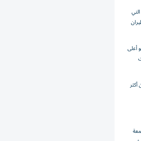
ف التي
يران
ين في مجموعة الإمارات إلى 130919 موظفاً، بنهاية مارس/ آذار 2026، وهو أعلى
ت
 من أكثر
معة