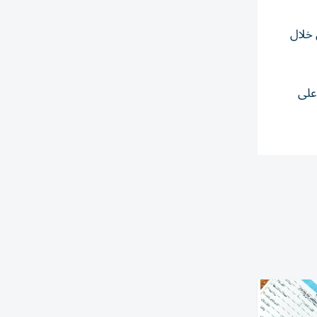
 خلال
على