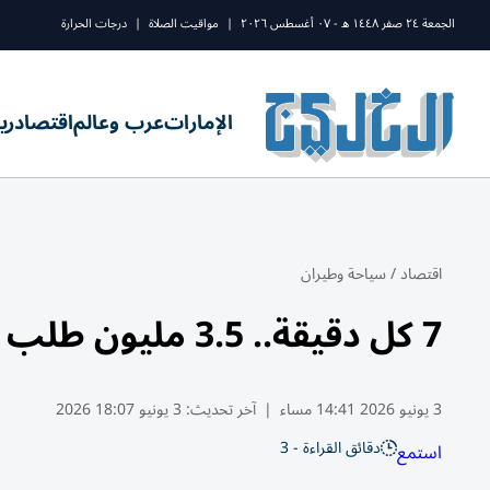
الجمعة ٢٤ صفر ١٤٤٨ ه - ٠٧ أغسطس ٢٠٢٦
|
مواقيت الصلاة
|
درجات الحرارة
الإمارات
عرب وعالم
اقتصاد
ري
اقتصاد
/
سياحة وطيران
7 كل دقيقة.. 3.5 مليون طلب توظيف لطيران الإمارات في عام
3 يونيو 2026 14:41 مساء
|
آخر تحديث:
3 يونيو 18:07 2026
دقائق القراءة - 3
استمع