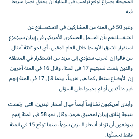
المحيطة بصراع توقع ترامب في البداية أن يحقق نصراً سريعاً
فيه.
وعبر 50 في المئة من المشاركين في الاستطــلاع عن
اعتـقـــادهم بأن العــمل ‌العسكري الأمريكي في إيران سيزعزع
استقرار الشرق الأوسط ‌خلال العام المقبل، أي نحو ثلاثة أمثال
من قالوا إن الحرب ستؤدي إلى مزيد من الاستقرار في المنطقة
والذين بلغت نسبتهم 17 في المئة. وقال 16 في المئة آخرون
إن الأوضاع ستظل كما هي تقريباً، بينما قال 17 في المئة إنهم
غير متأكدين أو لم يجيبوا على السؤال.
وأبدى أمريكيون تشاؤماً أيضاً حيال أسعار البنزين، التي ارتفعت
نتيجة إغلاق إيران لمضيق هرمز، وقال نحو 58 في المئة إنهم
يتوقعون أن تزداد أسعار البنزين سوءاً، بينما توقع 15 في المئة
فقط تحسنَّها.