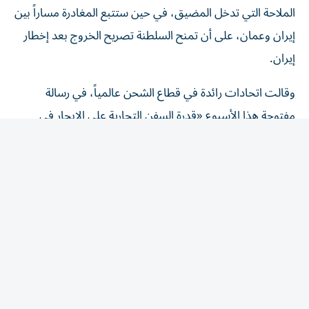
إيران وعمان، على ‌أن تمنح السلطنة تصريح الخروج بعد إخطار
إيران.
وقالت اتحادات رائدة في قطاع الشحن عالمياً، في رسالة
مفتوحة هذا الأسبوع «قدرة السفن التجارية على الإبحار في
الممرات المائية الدولية بأمان وعلى نحو يمكن التنبؤ به، ومن
دون عوائق لا داعي لها، أمر أساسي لضمان مرونة سلاسل ​
الإمداد، والاستقرار ‌الاقتصادي، وأمن الطاقة».
وجاء في الرسالة، التي أرسلت إلى وكالة الشحن التابعة للأمم
المتحدة، أن فرض رسوم إلزامية عبر المضيق في صورة رسوم
مرور أو رسوم ‌خدمة هو «رسوم ‌عبور بكل ما تحمله الكلمة من
معنى».
وأضافت «إنه سيشكل سابقة قد تقوض الإطار ‌القانوني