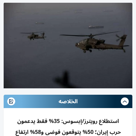
الخلاصه
استطلاع رويترز/إبسوس: 35% فقط يدعمون
حرب إيران؛ 50% يتوقعون فوضى و58% ارتفاع