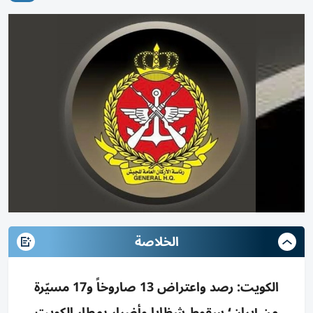
الخلاصة
الكويت: رصد واعتراض 13 صاروخاً و17 مسيّرة
من إيران؛ سقوط شظايا وأضرار بمطار الكويت