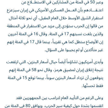
وعبر 50 في المئة من المشاركين في الاستطــلاع عن
اعتـقـــادهم بأن العــمل ‌العسكري الأمريكي في إيران سيزعزع
استقرار الشرق الأوسط ‌خلال العام المقبل، أي نحو ثلاثة أمثال
من قالوا إن الحرب ستؤدي إلى مزيد من الاستقرار في المنطقة
والذين بلغت نسبتهم 17 في المئة. وقال 16 في المئة آخرون
إن الأوضاع ستظل كما هي تقريباً، بينما قال 17 في المئة إنهم
غير متأكدين أو لم يجيبوا على السؤال.
وأبدى أمريكيون تشاؤماً أيضاً حيال أسعار البنزين، التي ارتفعت
نتيجة إغلاق إيران لمضيق هرمز، وقال نحو 58 في المئة إنهم
يتوقعون أن تزداد أسعار البنزين سوءاً، بينما توقع 15 في المئة
فقط تحسنَّها.
وعلى الرغم من التأييد العام لترامب بين الجمهوريين فقد
انقسموا بشدة حول كيفية سير الحرب. ويوافق 80 في المئة من