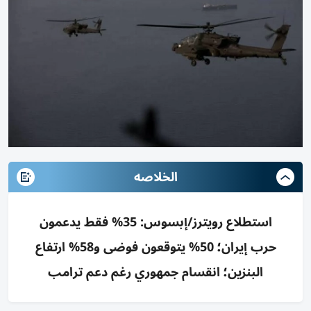
الخلاصه
استطلاع رويترز/إبسوس: 35% فقط يدعمون
حرب إيران؛ 50% يتوقعون فوضى و58% ارتفاع
البنزين؛ انقسام جمهوري رغم دعم ترامب