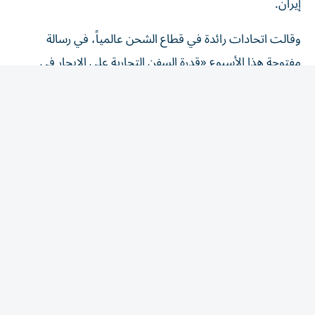
وقالت اتحادات رائدة في قطاع الشحن عالمياً، في رسالة
مفتوحة هذا الأسبوع «قدرة السفن التجارية على الإبحار في
الممرات المائية الدولية بأمان وعلى نحو يمكن التنبؤ به، ومن
دون عوائق لا داعي لها، أمر أساسي لضمان مرونة سلاسل ​
الإمداد، والاستقرار ‌الاقتصادي، وأمن الطاقة».
وجاء في الرسالة، التي أرسلت إلى وكالة الشحن التابعة للأمم
المتحدة، أن فرض رسوم إلزامية عبر المضيق في صورة رسوم
مرور أو رسوم ‌خدمة هو «رسوم ‌عبور بكل ما تحمله الكلمة من
معنى».
وأضافت «إنه سيشكل سابقة قد تقوض الإطار ‌القانوني
المعترف به دولياً الذي يحكم المضائق المستخدمة للملاحة
الدولية والمرور العابر».