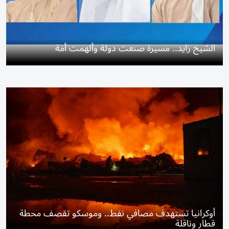
الشيخ زايد.. مسيرة صنعت دولة وألهمت أمة
أوكرانيا تستهدف مصافي نفط.. وموسكو تقصف محطة
قطار وناقلة