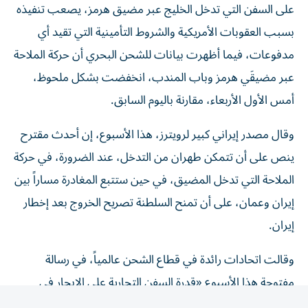
بسبب العقوبات الأمريكية والشروط التأمينية ‌التي تقيد أي
مدفوعات، فيما أظهرت بيانات للشحن البحري أن حركة الملاحة
عبر مضيقَي هرمز وباب المندب، انخفضت بشكل ملحوظ، ​
أمس الأول الأربعاء، مقارنة باليوم السابق.
وقال مصدر إيراني كبير لرويترز، هذا الأسبوع، إن أحدث مقترح
ينص على أن تتمكن طهران من التدخل، عند الضرورة، في حركة
الملاحة التي تدخل المضيق، ​في حين ستتبع المغادرة مساراً بين
إيران وعمان، على ‌أن تمنح السلطنة تصريح الخروج بعد إخطار
إيران.
وقالت اتحادات رائدة في قطاع الشحن عالمياً، في رسالة
مفتوحة هذا الأسبوع «قدرة السفن التجارية على الإبحار في
الممرات المائية الدولية بأمان وعلى نحو يمكن التنبؤ به، ومن