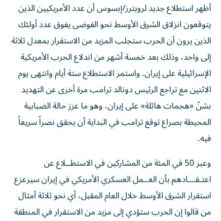
أظهر استطلاع جديد لرويترز/إبسوس أن عدد الأمريكيين الذين
يتوقعون انزلاق الشرق الأوسط نحو الفوضى يفوق عدد أولئك
الذين يرون أن الحرب ستجلب المزيد من الاستقرار بمعدل ثلاثة
إلى واحد، وذلك بعد خمسة ‌أشهر من اندلاع الحرب الأمريكية
الإسرائيلية على إيران. واستمر الاستطلاع ستة أيام وانتهى يوم
الاثنين مع تراجع الرئيس دونالد ترامب مرة أخرى عن التهديد
بشنّ «هجمات هائلة» على إيران، ​وهو ما عزز حالة الضبابية
المحيطة بصراع توقع ترامب في البداية أن يحقق نصراً سريعاً
فيه.
وعبر 50 في المئة من المشاركين في الاستطــلاع عن
اعتـقـــادهم بأن العــمل ‌العسكري الأمريكي في إيران سيزعزع
استقرار الشرق الأوسط ‌خلال العام المقبل، أي نحو ثلاثة أمثال
من قالوا إن الحرب ستؤدي إلى مزيد من الاستقرار في المنطقة