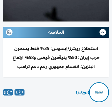
الخلاصه
استطلاع رويترز/إبسوس: 35% فقط يدعمون
حرب إيران؛ 50% يتوقعون فوضى و58% ارتفاع
البنزين؛ انقسام جمهوري رغم دعم ترامب
(رويترز)