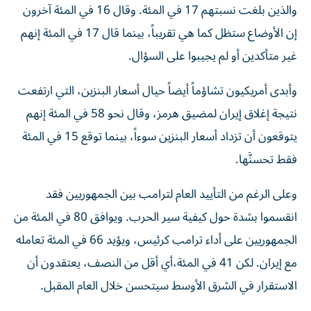
والذين بلغت نسبتهم 17 في المئة. وقال 16 في المئة آخرون
إن الأوضاع ستظل كما هي تقريباً، بينما قال 17 في المئة إنهم
غير متأكدين أو لم يجيبوا على السؤال.
وأبدى أمريكيون تشاؤماً أيضاً حيال أسعار البنزين، التي ارتفعت
نتيجة إغلاق إيران لمضيق هرمز، وقال نحو 58 في المئة إنهم
يتوقعون أن تزداد أسعار البنزين سوءاً، بينما توقع 15 في المئة
فقط تحسنَّها.
وعلى الرغم من التأييد العام لترامب بين الجمهوريين فقد
انقسموا بشدة حول كيفية سير الحرب. ويوافق 80 في المئة من
الجمهوريين على أداء ترامب كرئيس، ويؤيد 66 في المئة تعامله
مع إيران. لكن 41 في المئة،​أي أقل من النصف، يعتقدون أن
الاستقرار في الشرق الأوسط سيتحسن خلال العام المقبل.