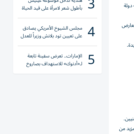
3
هندية تدخل موسوعة غينيس
دولة
بأطول شعر لامرأة على قيد الحياة
4
يعارض
مجلس الشيوخ الأمريكي يصادق
على تعيين تود بلانش وزيراً للعدل
دة.
5
الإمارات.. تعرض سفينة تابعة
لـ«أدنوك» للاستهداف بصاروخ
أثناء عبورها «هرمز»
يين.
زيد من