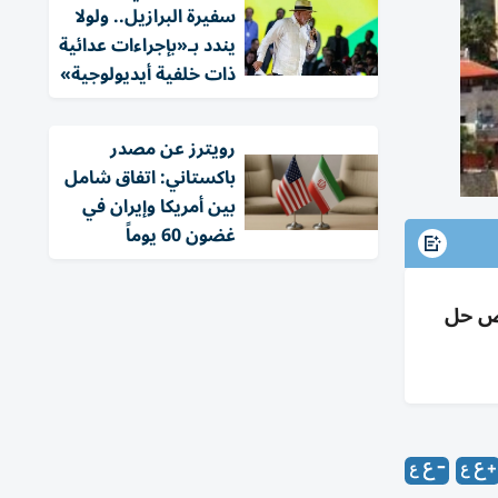
سفيرة البرازيل.. ولولا
يندد بـ«بإجراءات عدائية
ذات خلفية أيديولوجية»
‏رويترز عن مصدر
باكستاني: اتفاق شامل
بين أمريكا وإيران في
غضون 60 يوماً
ورفض حل