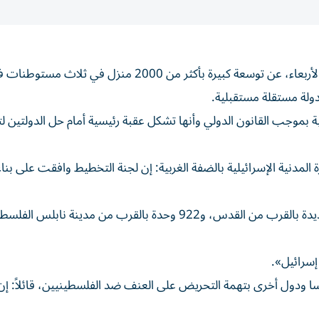
أعلن وزير ‌المالية الإسرائيلي المتشدد بتسلئيل سموتريتش، الأربعاء، عن توسعة كبيرة بأكثر من 2000 م
 دولة مستقلة مستقبلية.
ية بموجب القانون الدولي وأنها تشكل عقبة رئيسية أمام حل الدولتين 
وتشمل هذه المنازل 1006 ⁠وحدات سكنية في مستوطنة جديدة بالقرب من القدس، و922 وحدة بالقرب من مدينة نابلس
إسرائيل».
سا ودول أخرى بتهمة التحريض على العنف ضد الفلسطينيين، قائلاً: إن