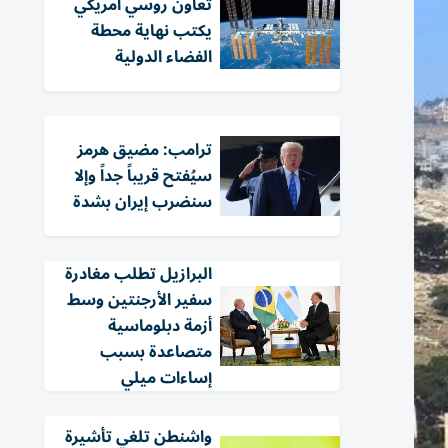
تعاون روسي أمريكي
يكتب نهاية محطة
الفضاء الدولية
ترامب: مضيق هرمز
سيُفتح قريباً جداً وإلا
سنضرب إيران بشدة
البرازيل تطلب مغادرة
سفير الأرجنتين وسط
أزمة دبلوماسية
متصاعدة بسبب
إساءات ميلي
واشنطن تلغي تأشيرة