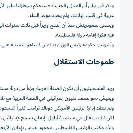
وذكر في بيان أن المنازل الجديدة «ستحكم سيطرتنا ​على ال
عربية في قلب البلاد»، ولم يحدد موعد البناء.
ويسعى سموتريتش منذ أن أصبح وزيراً قبل ثلاث سنوات إلى
⁠فيه فكرة إقامة دولة فلسطينية.
وأشرفت حكومة رئيس الوزراء بنيامين نتنياهو اليمينية على
طموحات الاستقلال
يريد الفلسطينيون أن تكون الضفة الغربية جزءاً من ​دولة مس
ويعيش نحو نصف مليون إسرائيلي في ‌الضفة الغربية مع ثلاثة
ولم تنتقد إدارة الرئيس الأمريكي دونالد ترامب كثيراً المستو
لكن ترامب قال في سبتمبر/ أيلول: إنه لن يسمح لإسرائيل بض
وندَّد مكتب الرئيس الفلسطيني محمود عباس بإعلان الأربعا