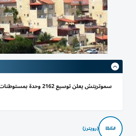
سموتريتش يعلن توسيع 2
(رويترز)