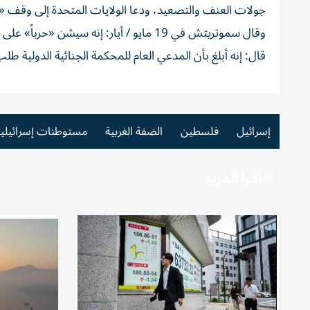
جولات العنف والتصعيد، ودعا الولايات ⁠المتحدة إلى وقف «ا
وقال سموتريتش في 19 مايو / أيار: إنه سيش
قال: إنه أبلغ بأن المدعي العام للمحكمة الجنائية الدولية ط
إسرائيل
فلسطين
الضفة الغربية
مستوطنات إسرائيلية
اقرأ المزيد