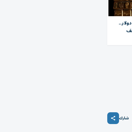
ذهب يحوم بالقرب من 4100 دولار..
ئف
شارك