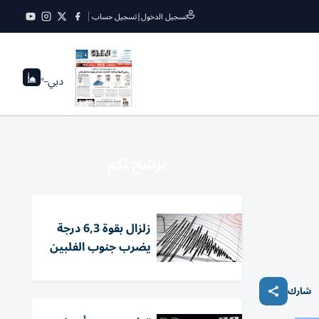
تسجيل الدخول
|
تسجيل حساب
دبي
--°
نرشح لكم
زلزال بقوة 6,3 درجة
يضرب جنوب الفلبين
شارك