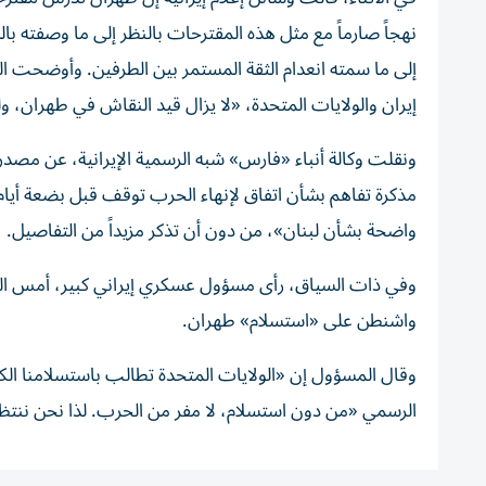
نهجاً صارماً مع مثل هذه المقترحات بالنظر إلى ما وصفته بال
إلى ما سمته انعدام الثقة المستمر بين الطرفين. وأوضحت الو
إيران والولايات المتحدة، «لا يزال قيد النقاش في طهران، ولم
ونقلت ‌وكالة أنباء «فارس» شبه الرسمية الإيرانية، ‌عن مصدر 
مذكرة تفاهم بشأن اتفاق لإنهاء ‌الحرب توقف قبل بضعة أيا
واضحة بشأن ‌لبنان»، من دون ‌أن تذكر ‌مزيداً من التفاصيل.
وفي ذات السياق، رأى مسؤول عسكري إيراني كبير، أمس الثلا
واشنطن على «استسلام» طهران.
وقال المسؤول إن «الولايات المتحدة تطالب باستسلامنا الكا
الرسمي «من دون استسلام، لا مفر من الحرب. لذا نحن ننتظر