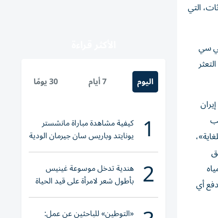
ات، التي
الأكثر قراءة
بي سي
لتعثر
اليوم
7 أيام
30 يومًا
إيران
1
عب
كيفية مشاهدة مباراة مانشستر
يونايتد وباريس سان جيرمان الودية
غاية»،
والقنوات الناقلة
ق
2
هندية تدخل موسوعة غينيس
ياه
بأطول شعر لامرأة على قيد الحياة
دفع أي
«التوطين» للباحثين عن عمل: