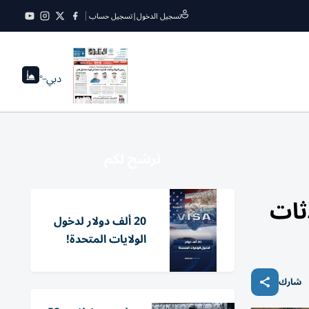
تسجيل الدخول
|
تسجيل حساب
دبي
--°
نرشح لكم
ثات
20 ألف دولار لدخول
الولايات المتحدة!
شارك