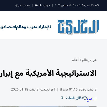
الأحد ٢٦ صفر ١٤٤٨ ه - ٠٩ أغسطس ٢٠٢٦
|
مواقيت الصلاة
|
درجات الحرارة
الإمارات
عرب وعالم
اقتصاد
ري
عرب وعالم
/
العالم
الاستراتيجية الأمريكية مع إي
3 يونيو 2026 01:16 صباحًا
|
آخر تحديث:
3 يونيو 01:18 2026
دقائق القراءة - 3
استمع