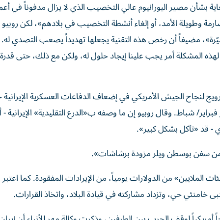
اية بشأن مصير اليورانيوم عالي التخصيب الذي لا يزال مدفوناً في أع
مة وطويلة الأمد، أو إلغاء أنشطة التخصيب في بلادهم»، لكن روبيو أ
لمسيّرة»، مضيفاً أن رخص هذه التقنية يجعلها تهديداً يصعب التصدي له.
لهذه المشكلة أمر يجب علينا إيجاد حلول له، ولكن مع ذلك، حتى قدرة 
لترويج لنجاح الجيش الأمريكي في إضعاف الدفاعات العسكرية الإيرانية 
براير/ شباط. وقال روبيو إن ما وصفه ب«الدرع التقليدية» الإيرانية - 
ي - قد «تآكل بشكل كبير».
ة من سفن بوسطن ويلر مزودة برشاشات».
ت الملايين» من الدولارات يومياً، من الإيرادات المفقودة. كما اعتبر و
بى خامنئي حي، وتزداد مشاركته في قيادة البلاد، واتخاذ القرارات.
 أمريكياً لوقف الحرب بين الطرفين، وذكرت وكالة مهر للأنباء أن إيران