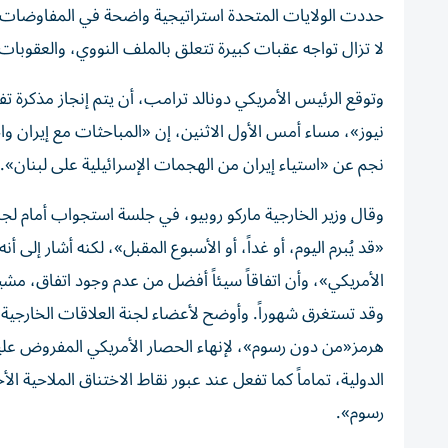
حددت الولايات المتحدة استراتيجية واضحة في المفاوضات م
لا تزال تواجه عقبات كبيرة تتعلق بالملف النووي، والعقوبا
وتوقع الرئيس الأمريكي دونالد ترامب، أن يتم إنجاز مذكرة
نيوز»، مساء أمس الأول الاثنين، إن «المباحثات مع إيران واج
نجم عن «استياء إيران من الهجمات الإسرائيلية على لبنان».
وقال وزير الخارجية ماركو روبيو، في جلسة استجواب أمام لجنة
«قد يُبرم اليوم، أو غداً، أو الأسبوع المقبل»، لكنه أشار إل
الأمريكي»، وأن اتفاقاً سيئاً أفضل من عدم وجود اتفاق، مشي
وقد تستغرق شهوراً. وأوضح لأعضاء لجنة العلاقات الخارجي
هرمز«من دون رسوم»، لإنهاء الحصار الأمريكي المفروض عليها
الدولية، تماماً كما تفعل عند عبور نقاط الاختناق الملاحية 
رسوم».