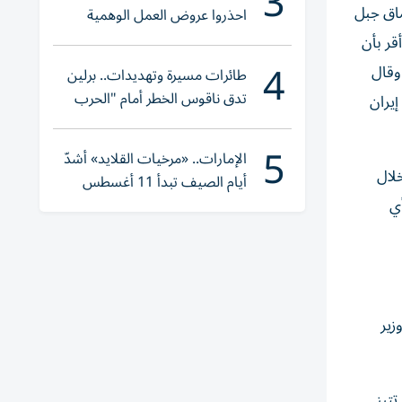
3
ماق جبل
احذروا عروض العمل الوهمية
وتحققوا عبر «الباركود»
قر بأن
4
 وقال
طائرات مسيرة وتهديدات.. برلين
تدق ناقوس الخطر أمام "الحرب
إيران
الهجينة"
5
الإمارات.. «مرخيات القلايد» أشدّ
خلال
أيام الصيف تبدأ 11 أغسطس
أي
زير
 تتبنى