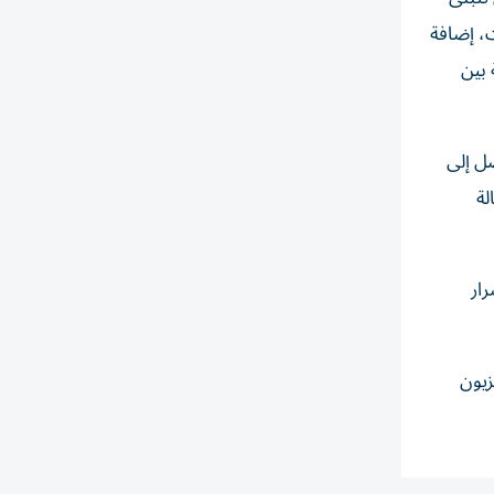
ت، إضافة
 بين
صل إلى
لة
ار
زيون