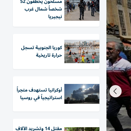
مسلحون يخطفون 52
شخصاً شمال غرب
نيجيريا
كوريا الجنوبية تسجل
حرارة تاريخية
أوكرانيا تستهدف متجراً
استراتيجياً في روسيا
مقتل 14 وتشريد الآلاف