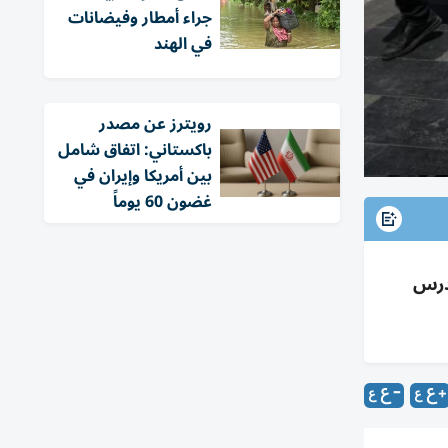
جراء أمطار وفيضانات
في الهند
‏رويترز عن مصدر
باكستاني: اتفاق شامل
بين أمريكا وإيران في
غضون 60 يوماً
درس