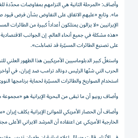
وأضاف: «المرحلة الثانية هي التزامهم بمفاوضات محدّدة للغ
ما». وتابع «عليهم الاتفاق على التفاوض بشأن فرض قيود صار
الإيرانيين «لا يزالون يمتلكون أعداداً كبيرة من الطائرات ا
«هذه مشكلة في جميع أنحاء العالم. إن الجوانب الاقتصادية 
على تصنيع الطائرات المسيّرة قد تضاءلت».
واستغلّ كبير الدبلوماسيين الأمريكيين هذا الظهور العلني ل
الحرب التي شنّها الرئيس دونالد ترامب ضد إيران، في أواخر ف
استخدام الصواريخ والطائرات المسيّرة لحماية برنامجها النوو
وأضاف روبيو أن ما تبقى من البحرية الإيرانية هو «مجموع
وأضاف أن الحصار الأمريكي للموانئ الإيرانية يكلف إيران «مئا
الخارجية الأمريكي عن اعتقاده أن المرشد الايراني الأعلى مجت
في الأثناء، قالت وسائل إعلام إيرانية إن طهران تدرس مقترحاً