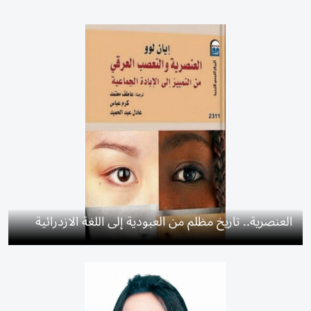
العنصرية.. تاريخ مظلم من العبودية إلى اللغة الازدرائية