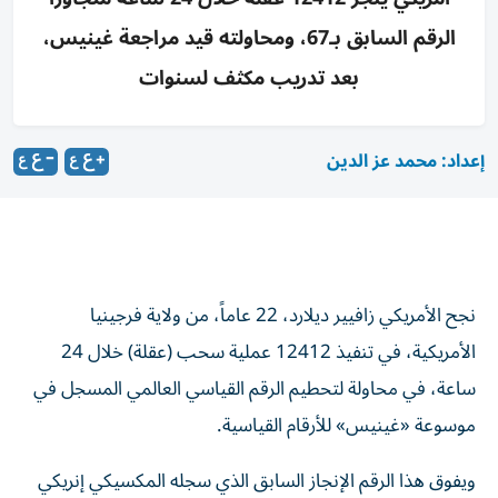
الرقم السابق بـ67، ومحاولته قيد مراجعة غينيس،
بعد تدريب مكثف لسنوات
إعداد: محمد عز الدين
نجح الأمريكي زافيير ديلارد، 22 عاماً، من ولاية فرجينيا
الأمريكية، في تنفيذ 12412 عملية سحب (عقلة) خلال 24
ساعة، في محاولة لتحطيم الرقم القياسي العالمي المسجل في
موسوعة «غينيس» للأرقام القياسية.
ويفوق هذا الرقم الإنجاز السابق الذي سجله المكسيكي إنريكي
زاباتا في يناير، والبالغ 12345 عملية سحب، إذ تجاوزه ديلارد