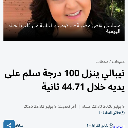
مسلسل «نص مصيبة»... كوميديا لبنانية من قلب الحياة
اليومية
منوعات
/
محطات
نيبالي ينزل 100 درجة سلم على
يديه خلال 44.71 ثانية
9 يونيو 2026 22:30 مساء
|
آخر تحديث:
9 يونيو 22:32 2026
دقائق القراءة - 1
دقائق القراءة - 1
استمع
شارك