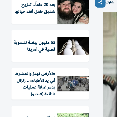
شارك
بعد 20 عاماً.. تتزوج
شقيق طفل أنقذ حياتها
53 مليون بيضة لتسوية
قضية في أمريكا
«الأرض تهتز والمشرط
في يد الأطباء».. زلزال
يدمر غرفة عمليات
يابانية (فيديو)