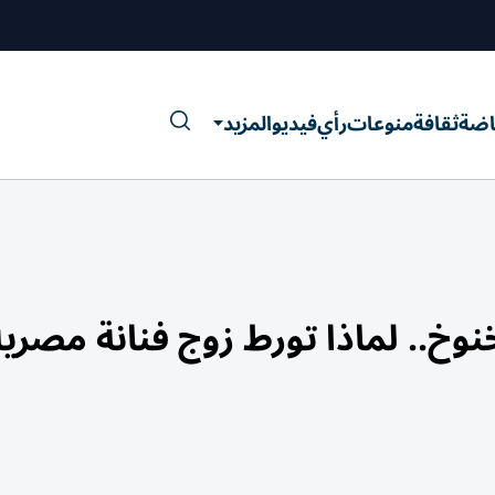
اضة
ثقافة
منوعات
رأي
فيديو
المزيد
خ.. لماذا تورط زوج فنانة مصرية