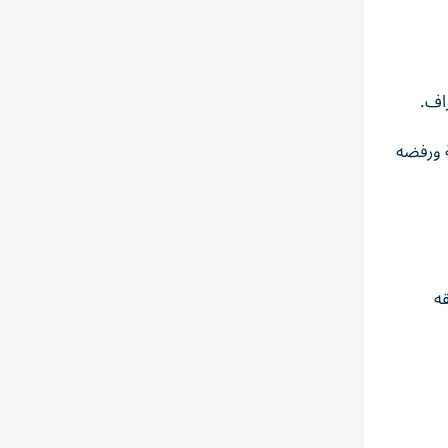
راف.
ة ورفضه
ه