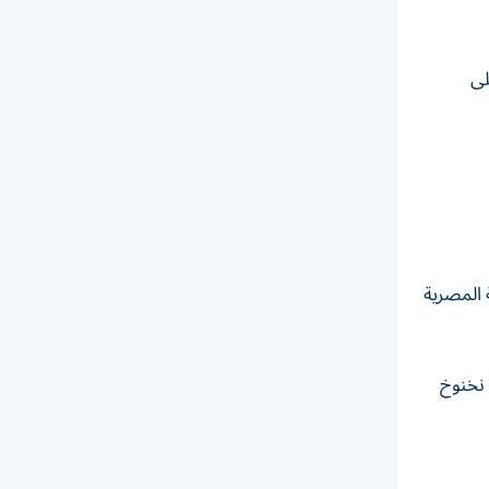
لى
 المصرية
 نخنوخ