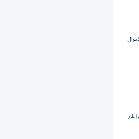
أموال
إطار