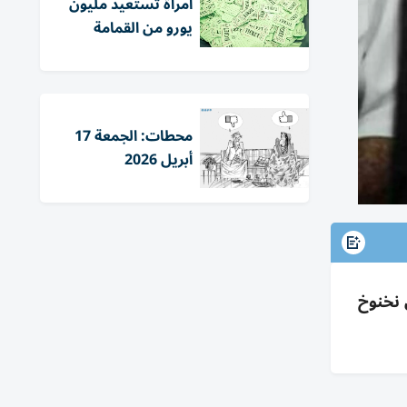
امرأة تستعيد مليون
يورو من القمامة
محطات: الجمعة 17
أبريل 2026
 نخنوخ