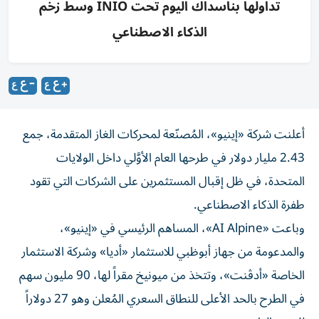
تداولها بناسداك اليوم تحت INIO وسط زخم
الذكاء الاصطناعي
أعلنت شركة «إينيو»، المُصنّعة لمحركات الغاز المتقدمة، جمع
2.43 مليار دولار في طرحها العام الأوَّلي داخل الولايات
المتحدة، في ظل إقبال المستثمرين على الشركات التي تقود
طفرة الذكاء الاصطناعي.
وباعت «AI Alpine»، المساهم الرئيسي في «إينيو»،
والمدعومة من جهاز أبوظبي للاستثمار «أديا» وشركة الاستثمار
الخاصة «أدڤنت»، وتتخذ من ميونيخ مقراً لها، 90 مليون سهم
في الطرح بالحد الأعلى للنطاق السعري المُعلن وهو 27 دولاراً