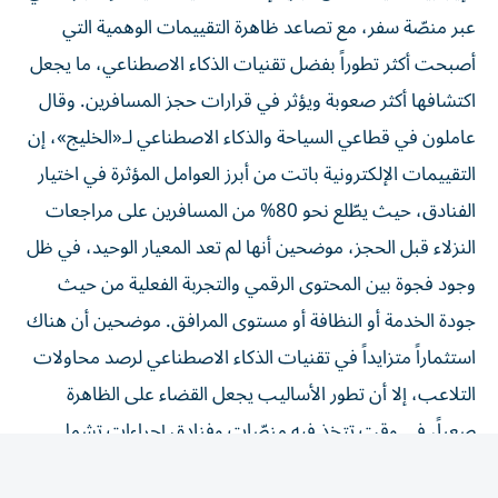
عبر منصّة سفر، مع تصاعد ظاهرة التقييمات الوهمية التي
أصبحت أكثر تطوراً بفضل تقنيات الذكاء الاصطناعي، ما يجعل
اكتشافها أكثر صعوبة ويؤثر في قرارات حجز المسافرين. وقال
عاملون في قطاعي السياحة والذكاء الاصطناعي لـ«الخليج»، إن
التقييمات الإلكترونية باتت من أبرز العوامل المؤثرة في اختيار
الفنادق، حيث يطّلع نحو 80% من المسافرين على مراجعات
النزلاء قبل الحجز، موضحين أنها لم تعد المعيار الوحيد، في ظل
وجود فجوة بين المحتوى الرقمي والتجربة الفعلية من حيث
جودة الخدمة أو النظافة أو مستوى المرافق. موضحين أن هناك
استثماراً متزايداً في تقنيات الذكاء الاصطناعي لرصد محاولات
التلاعب، إلا أن تطور الأساليب يجعل القضاء على الظاهرة
صعباً، في وقت تتخذ فيه منصّات وفنادق إجراءات تشمل
حذف المراجعات المخالفة وإيقاف الحسابات.