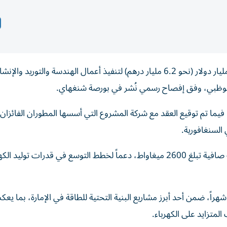
ي أبوظبي، وفق إفصاح رسمي نُشر في بورصة شنغهاي.
فيما تم توقيع العقد مع شركة المشروع التي أسسها المطوران الفائزان
السنغافورية.
ويهدف المشروع إلى إنشاء محطة ثنائية الوقود بقدرة إنتاجية صافية تبلغ 2600 ميغاواط، دعماً لخطط التوسع في قدرات 
بحسب البيانات، من المقرر أن تستغرق أعمال الإنشاء 32 شهراً، ضمن أحد أبرز مشاريع البنية التحتية للطاقة في الإمارة، بما 
المتزايد على الكهرباء.