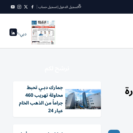
تسجيل الدخول
|
تسجيل حساب
دبي
--°
نرشح لكم
رة
جمارك دبـي تحبط
محاولة تهريب 460
جراماً من الذهب الخام
عيار 24