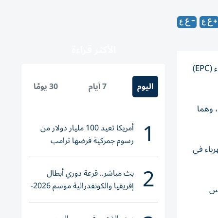
الأكثر قراءة
فازت شركة الطاقة الصينية ( CEEC) بعقد تبلغ قيمته 1.69 مليار دولار (نحو 6.2 مليار درهم) لتنفيذ أعمال الهندسة والتوريد والإنشاء (EPC)
اليوم
7 أيام
30 يومًا
، وهما
1
أمريكا تعيد 100 مليار دولار من
رسوم جمركية فرضها ترامب
توليد الكهرباء في
2
بث مباشر.. قرعة دوري أبطال
إفريقيا والكونفدرالية موسم 2026-
يعكس
2027