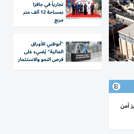
تجارياً في جافزا
بمساحة 12 ألف متر
مربع
"أبوظبي للأوراق
المالية" يُضيء على
فرص النمو والاستثمار
اط في أبوظبي خلال 32 شهراً لتعزيز أمن