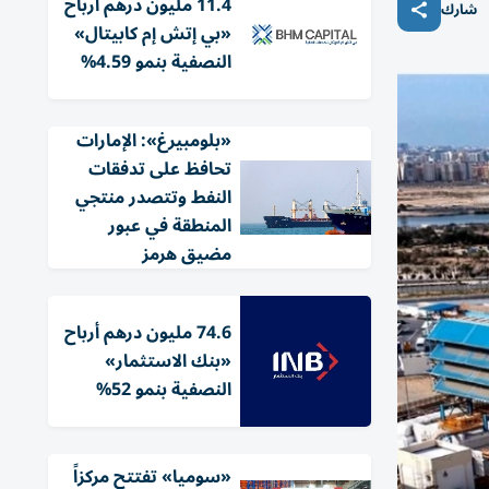
11.4 مليون درهم أرباح
شارك
«بي إتش إم كابيتال»
النصفية بنمو 4.59%
«بلومبيرغ»: الإمارات
تحافظ على تدفقات
النفط وتتصدر منتجي
المنطقة في عبور
مضيق هرمز
74.6 مليون درهم أرباح
«بنك الاستثمار»
النصفية بنمو 52%
«سوميا» تفتتح مركزاً