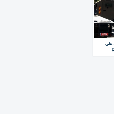
 على
ة