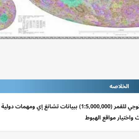
الخلاصه
الأكاديمية الصينية للعلوم تصدر أدق أطلس جيولوجي للقمر (1:5,000,000) ببيانات تشانغ إي ومهم
ث واختيار مواقع الهبوط