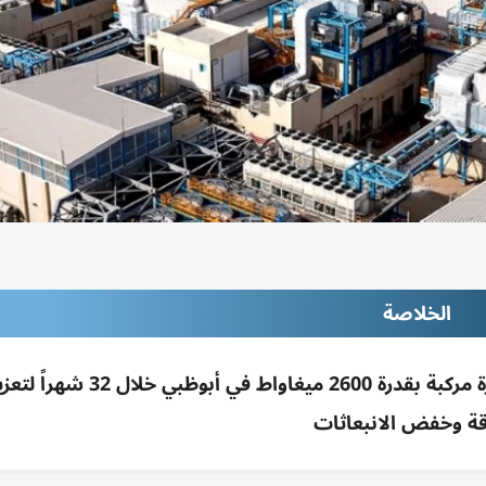
الخلاصة
عقد 6.2 مليار درهم لـCEEC لإنشاء محطة غاز دورة مركبة بقدرة 2600 ميغاو
قة وخفض الانبعاثات