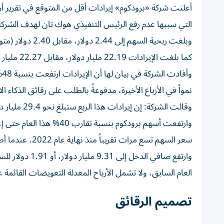
أعلنت شركة «برودكوم» إيرادات أقل من المتوقع في تقرير أر
التي سببها عدم رفع الرئيس التنفيذي هوك تان لهدف الشركة السنوي البالغ 100 مليار دولار لمبيعات 
وبلغت ربحية السهم إلى 2.44 دولار، مقابل 2.40 دولار (متوقعة).
كما بلغت الإيرادات 22.19 مليار دولار، مقابل 22.27 مليار دولار (متوقعة).
نمواً في الأرباع الأخيرة، مدفوعةً بالطلب على رقائق الذ
وقالت الشركة: إن إيرادات هذا الربع ستبلغ نحو 29.4 مليار دولار، مقابل 28.53 مليار دولار توقعها محللو وول ستريت.
سعر السهم تسع مرات تقريباً منذ نهاية عام 2022، عندما أطلقت شركة «تشات جي بي تي» طفرة الذكاء الاصطناعي التوليدي.
العام السابق، ولا تشمل الأرباح المعدلة التعويضات القائمة 
تصميم الرقائق