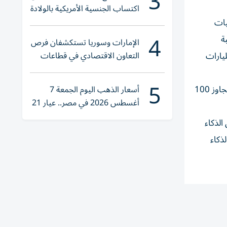
3
اكتساب الجنسية الأمريكية بالولادة
يات
4
ة
الإمارات وسوريا تستكشفان فرص
التعاون الاقتصادي في قطاعات
صة، وفي ديسمبر، صرح تان بأن شركة «أنثروبيك» قد طلبت رقائق ذكاء اصطناعي بقيمة 10 مليارات
حيوية
5
وقال تان: «نتوقع استمرار هذا الزخم في السنة المالية 2027، ونؤكد مجدداً توقعاتنا لإيرادات أشباه موصلات الذكاء الاصطناعي لتتجاوز 100
أسعار الذهب اليوم الجمعة 7
أغسطس 2026 في مصر.. عيار 21
يقترب من هذا الرقم
ان إلى رقائق الذكاء
ذكاء