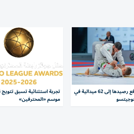
الإمارات ترفع رصيدها إلى 62 ميدالية في
تجربة استثنائية تسبق تتويج ن
جوجيتسو
موسم «المحترفين»