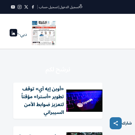
تسجيل الدخول
|
تسجيل حساب
دبي
--°
نرشح لكم
«أوبن إيه آي» توقف
تطوير «أسترا» مؤقتاً
لتعزيز ضوابط الأمن
السيبراني
شارك