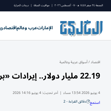
الجمعة ٢٤ صفر ١٤٤٨ ه - ٠٧ أغسطس ٢٠٢٦
|
مواقيت الصلاة
|
درجات الحرارة
الإمارات
عرب وعالم
اقتصاد
ري
اقتصاد
/
أسواق عربية وعالمية
22.19 مليار دولار.. إيرادات «برودكوم» أقل من التوقعات
4 يونيو 2026 13:54 مساء
|
آخر تحديث:
4 يونيو 14:16 2026
دقائق القراءة - 2
استمع