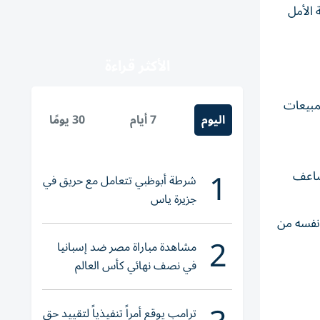
 الأمل
الأكثر قراءة
 وشهدت المبيعات
اليوم
7 أيام
30 يومًا
1
 متجاوزةً بذلك مكاسب مؤشر ناسداك البالغة 16%، وتضاعف
شرطة أبوظبي تتعامل مع حريق في
جزيرة ياس
، أو 1.03 دولار للسهم في الربع نفسه من
2
مشاهدة مباراة مصر ضد إسبانيا
في نصف نهائي كأس العالم
لناشئات اليد 2026
ترامب يوقع أمراً تنفيذياً لتقييد حق