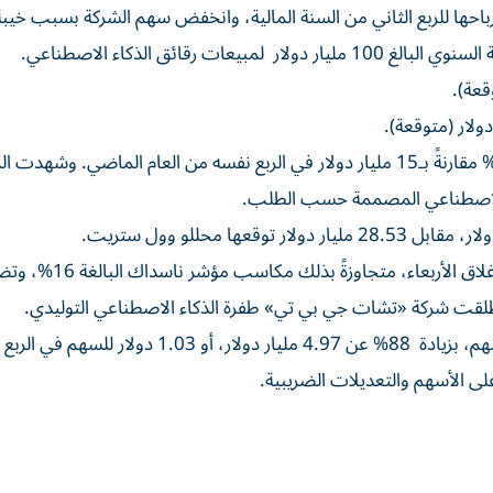
باحها للربع الثاني من السنة المالية، وانخفض سهم الشركة بسبب خيبة
رقائق الذكاء الاصطناعي.
وأفادت الشركة في بيان لها أن الإيرادات ارتفعت بنسبة 48% مقارنةً بـ15 مليار دولار في الربع نفسه من العام الماضي.
كاء الاصطناعي المصممة حسب الطلب.
وارتفعت أسهم برودكوم بنسبة تقارب 40% هذا العام حتى إغلاق الأربعاء،
وارتفع صافي الدخل إلى 9.31 مليار دولار، أو 1.91 دولار للسهم، بزيادة 88% عن 4.97 مليار دولار
على الأسهم والتعديلات الضريبية.