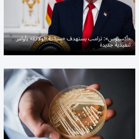
«أكسيوس»: ترامب يستهدف «سياحة الولادة» بأوامر
تنفيذية جديدة