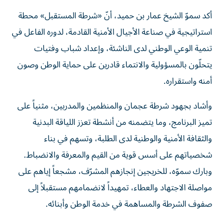
أكد سموّ الشيخ عمار بن حميد، أنّ «شرطة المستقبل» محطة
استراتيجية في صناعة الأجيال الأمنية القادمة، لدوره الفاعل في
تنمية الوعي الوطني لدى الناشئة، وإعداد شباب وفتيات
يتحلّون بالمسؤولية والانتماء قادرين على حماية الوطن وصون
أمنه واستقراره.
وأشاد بجهود شرطة عجمان والمنظمين والمدربين، مثنياً على
تميز البرنامج، وما يتضمنه من أنشطة تعزز اللياقة البدنية
والثقافة الأمنية والوطنية لدى الطلبة، وتسهم في بناء
شخصياتهم على أسس قوية من القيم والمعرفة والانضباط.
وبارك سموّه، للخريجين إنجازهم المشرّف، مشجعاً إياهم على
مواصلة الاجتهاد والعطاء، تمهيداً لانضمامهم مستقبلاً إلى
صفوف الشرطة والمساهمة في خدمة الوطن وأبنائه.
حضر مراسم الحفل، الشيخ راشد بن حميد النعيمي، رئيس دائرة