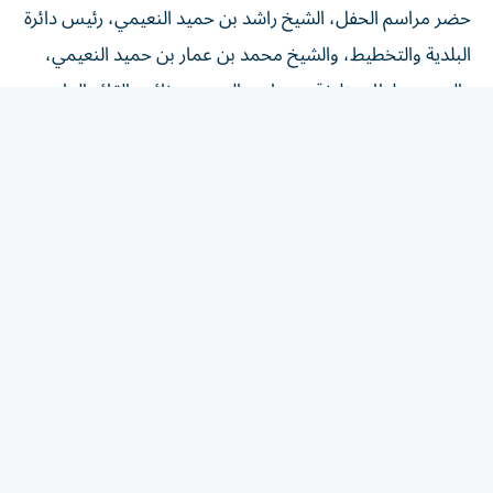
البلدية والتخطيط، والشيخ محمد بن عمار بن حميد النعيمي،
والعميد سلطان خليفة بن حارب المهيري، نائب القائد العام
لشرطة عجمان، وعدد من كبار الضباط ومديري الإدارات
ونوابهم وذوي الطلبة.
وأعرب العميد سلطان خليفة المهيري، عن بالغ شكره لسموّ ولي
عهد عجمان، على دعمه ورعايته للحفل.
وفي ختام الحفل، كرّم سموّ الشيخ عمار بن حميد، يرافقه العميد
سلطان المهيري، الطلبة المتميزين؛ وتسلّم هدية تذكارية من
نائب القائد العام لشرطة عجمان.
كما كرّم العميد سلطان خليفة بن حارب، الشركاء والمدربين
والقائمين على البرنامج.