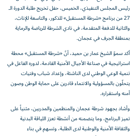
رئيس المجلس التنفيذي، الخميس، حفل تخريج طلبة الدورة الـ
27 من برنامج «شرطة المستقبل» للذكور، والتاسعة للإناث،
والثانية للدفعة المتقدمة، في نادي الشرطة للرياضة والرماية
بمنطقة الجرف في عجمان.
أكد سموّ الشيخ عمار بن حميد، أنّ «شرطة المستقبل» محطة
استراتيجية في صناعة الأجيال الأمنية القادمة، لدوره الفاعل في
تنمية الوعي الوطني لدى الناشئة، وإعداد شباب وفتيات
يتحلّون بالمسؤولية والانتماء قادرين على حماية الوطن وصون
أمنه واستقراره.
وأشاد بجهود شرطة عجمان والمنظمين والمدربين، مثنياً على
تميز البرنامج، وما يتضمنه من أنشطة تعزز اللياقة البدنية
والثقافة الأمنية والوطنية لدى الطلبة، وتسهم في بناء
شخصياتهم على أسس قوية من القيم والمعرفة والانضباط.