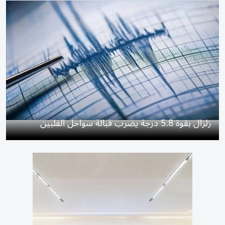
زلزال بقوة 5.8 درجة يضرب قبالة سواحل الفلبين