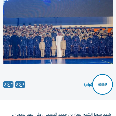
(وام)
شهد سموّ الشيخ عمار بن حميد النعيمي، ولي عهد عجمان،