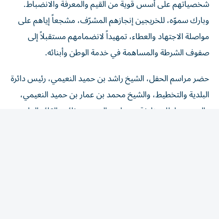
وبارك سموّه، للخريجين إنجازهم المشرّف، مشجعاً إياهم على
مواصلة الاجتهاد والعطاء، تمهيداً لانضمامهم مستقبلاً إلى
صفوف الشرطة والمساهمة في خدمة الوطن وأبنائه.
حضر مراسم الحفل، الشيخ راشد بن حميد النعيمي، رئيس دائرة
البلدية والتخطيط، والشيخ محمد بن عمار بن حميد النعيمي،
والعميد سلطان خليفة بن حارب المهيري، نائب القائد العام
لشرطة عجمان، وعدد من كبار الضباط ومديري الإدارات
ونوابهم وذوي الطلبة.
وأعرب العميد سلطان خليفة المهيري، عن بالغ شكره لسموّ ولي
عهد عجمان، على دعمه ورعايته للحفل.
وفي ختام الحفل، كرّم سموّ الشيخ عمار بن حميد، يرافقه العميد
سلطان المهيري، الطلبة المتميزين؛ وتسلّم هدية تذكارية من