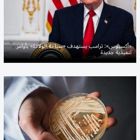
«أكسيوس»: ترامب يستهدف «سياحة الولادة» بأوامر
تنفيذية جديدة