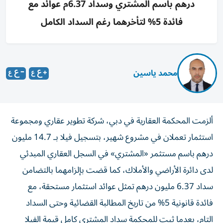
درهم باسم المشتري وسداد 6.37م عوائد مع
فائدة 5% لتأخرهما رغم السداد الكامل
محمد ياسين
ألزمت المحكمة العقارية في دبي، شركة تطوير عقاري ومجموعة
استثمار تعملان في مشروع شهير، بتسجيل فيلا بـ 14.7 مليون
درهم باسم مستثمر «المشتري» في السجل العقاري المبدئي
لدى دائرة الأراضي والأملاك، كما قضت بإلزامهما بالتضامن
سداد 6.37 مليون درهم تمثل عوائد استثمار مستحقة، مع
فائدة قانونية 5% من تاريخ المطالبة القضائية وحتى السداد
التام، بعدما ثبت للمحكمة سداد المشتري كامل قيمة الفيلا