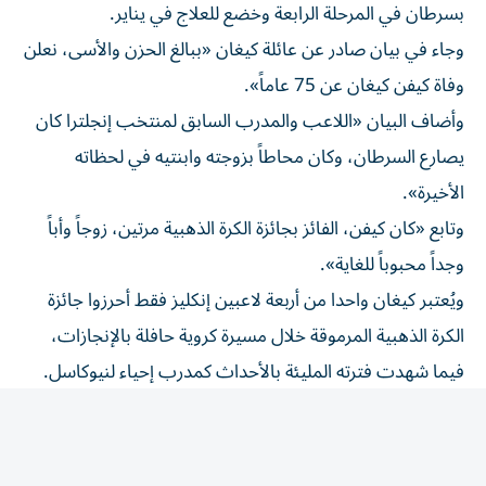
وجاء في بيان صادر عن عائلة كيغان «ببالغ الحزن والأسى، نعلن
وفاة كيفن كيغان عن 75 عاماً».
وأضاف البيان «اللاعب والمدرب السابق لمنتخب إنجلترا كان
يصارع السرطان، وكان محاطاً بزوجته وابنتيه في لحظاته
الأخيرة».
وتابع «كان كيفن، الفائز بجائزة الكرة الذهبية مرتين، زوجاً وأباً
وجداً محبوباً للغاية».
ويُعتبر كيغان واحدا من أربعة لاعبين إنكليز فقط أحرزوا جائزة
الكرة الذهبية المرموقة خلال مسيرة كروية حافلة بالإنجازات،
فيما شهدت فترته المليئة بالأحداث كمدرب إحياء لنيوكاسل.
وأشاد ليفربول بفترة كيغان الحافلة بالألقاب في أنفيلد «نشعر
بحزن عميق لوفاة الأسطورة كيفن كيغان، وننعى رحيله. ستبقى
روحه التي لا تقهر وإسهاماته الاستثنائية راسخة إلى الأبد في