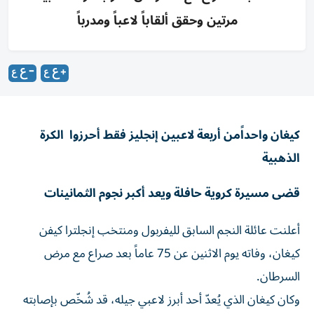
مرتين وحقق ألقاباً لاعباً ومدرباً
كيغان واحداًمن أربعة لاعبين إنجليز فقط أحرزوا الكرة
الذهبية
قضى مسيرة كروية حافلة ويعد أكبر نجوم الثمانينات
أعلنت عائلة النجم السابق لليفربول ومنتخب إنجلترا كيفن
كيغان، وفاته يوم الاثنين عن 75 عاماً بعد صراع مع مرض
السرطان.
وكان كيغان الذي يُعدّ أحد أبرز لاعبي جيله، قد شُخّص بإصابته
بسرطان في المرحلة الرابعة وخضع للعلاج في يناير.