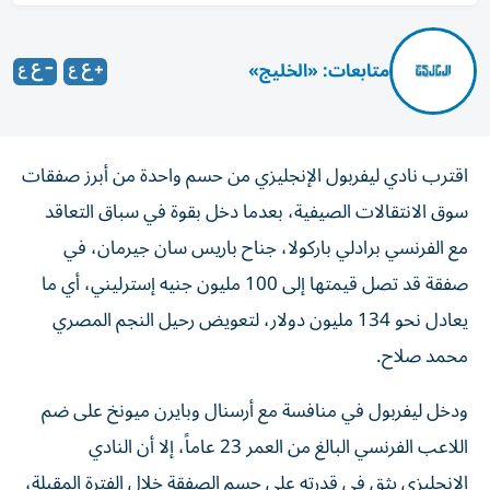
متابعات: «الخليج»
اقترب نادي ليفربول الإنجليزي من حسم واحدة من أبرز صفقات
سوق الانتقالات الصيفية، بعدما دخل بقوة في سباق التعاقد
مع الفرنسي برادلي باركولا، جناح باريس سان جيرمان، في
صفقة قد تصل قيمتها إلى 100 مليون جنيه إسترليني، أي ما
يعادل نحو 134 مليون دولار، لتعويض رحيل النجم المصري
محمد صلاح.
ودخل ليفربول في منافسة مع أرسنال وبايرن ميونخ على ضم
اللاعب الفرنسي البالغ من العمر 23 عاماً، إلا أن النادي
الإنجليزي يثق في قدرته على حسم الصفقة خلال الفترة المقبلة،