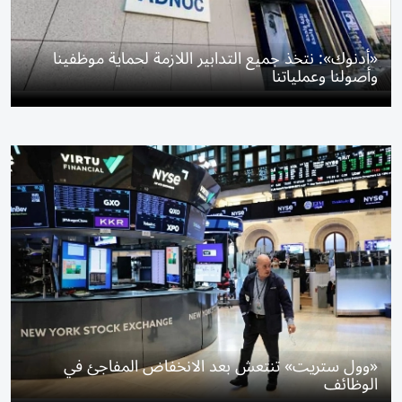
«أدنوك»: نتخذ جميع التدابير اللازمة لحماية موظفينا
وأصولنا وعملياتنا
«وول ستريت» تنتعش بعد الانخفاض المفاجئ في
الوظائف