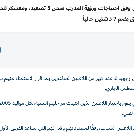
الزمالك يوضح استبعاد بعض الشباب: اختيار فني وفق احتياجات ورؤية المدرب ضمن 5 ت
7 ناشئين حالياً
تي وجهها له عدد كبير من اللاعبين الصاعدين بعد قرار الاستغناء عنهم 
وأكد حسين السيد،عضو مجلس إدارة نادي الزمالك،أن النادي يقوم باختيار اللاعبين الذين انتهت مراحلهم السنية،مثل موا
للاعبين الشباب،وفقًا لمستوياتهم وقدراتهم التي تساعد الفريق الأول،