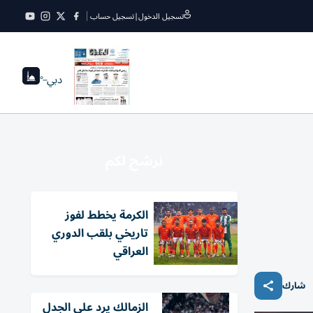
تسجيل الدخول
|
تسجيل حساب
دبي
--°
نرشح لكم
الكرمة يخطط لفوز
تاريخي بلقب الدوري
العراقي
شارك
الزمالك يرد على الجدل