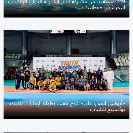
249 مستفيداً من مشاركة نادي الشارقة الدولي للرياضات
البحرية في «عطلتنا غير»
«أبوظبي للمواي تاي» يتوج بلقب بطولة الإمارات للكيك
بوكسينغ للشباب