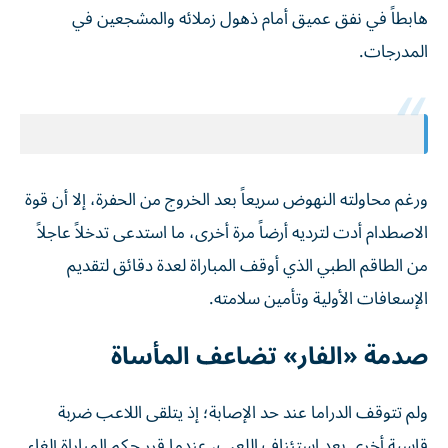
هابطاً في نفق عميق أمام ذهول زملائه والمشجعين في
المدرجات.
ورغم محاولته النهوض سريعاً بعد الخروج من الحفرة، إلا أن قوة
الاصطدام أدت لترديه أرضاً مرة أخرى، ما استدعى تدخلاً عاجلاً
من الطاقم الطبي الذي أوقف المباراة لعدة دقائق لتقديم
الإسعافات الأولية وتأمين سلامته.
صدمة «الفار» تضاعف المأساة
ولم تتوقف الدراما عند حد الإصابة؛ إذ يتلقى اللاعب ضربة
قاسية أخرى بعد استئناف اللعب، عندما قرر حكم المباراة إلغاء