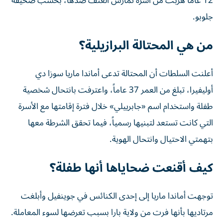
12 عاماً هربت من أسرة تمارس العنف ضدها، بحسب صحيفة
جلوبو.
من هي المحتالة البرازيلية؟
أعلنت السلطات أن المحتالة تدعى أماندا ماريا سوزا دي
أوليفيرا، تبلغ من العمر 37 عاماً، واعترفت بانتحال شخصية
طفلة واستخدام اسم «جابرييلي» خلال فترة إقامتها مع الأسرة
التي كانت تستعد لتبنيها رسمياً، فيما تحقق الشرطة معها
بتهمتي الاحتيال وانتحال الهوية.
كيف أقنعت ضحاياها أنها طفلة؟
توجهت أماندا ماريا إلى إحدى الكنائس في جوينفيل وأبلغت
مرتاديها بأنها فرت من ولاية بارا بسبب تعرضها لسوء المعاملة.