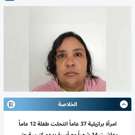
الخلاصة
امرأة برازيلية 37 عاماً انتحلت طفلة 12 عاماً
وعاشت 14 شهراً مع أسرة بدعم كنيسة حتى