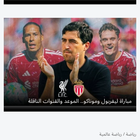
مباراة ليفربول وموناكو.. الموعد والقنوات الناقلة
رياضة
/
رياضة عالمية