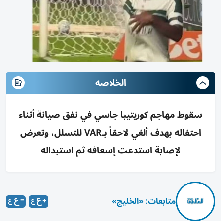
الخلاصه
سقوط مهاجم كوريتيبا جاسي في نفق صيانة أثناء
احتفاله بهدف ألغي لاحقاً بـVAR للتسلل، وتعرض
لإصابة استدعت إسعافه ثم استبداله
متابعات: «الخليج»