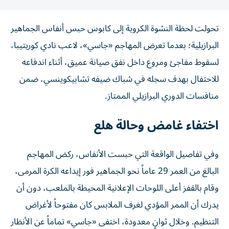
تحولت لحظة النشوة الكروية إلى كابوس حبس أنفاس الجماهير
البرازيلية؛ بعدما تعرض المهاجم «جاسي»، لاعب نادي كوريتيبا،
لسقوط مفاجئ ومروع داخل نفق صيانة عميق، أثناء اندفاعه
للاحتفال بهدف سجله في شباك ضيفه تشابيكوينسي، ضمن
منافسات الدوري البرازيلي الممتاز.
اختفاء غامض وحالة هلع
وفي تفاصيل الواقعة التي حبست الأنفاس، ركض المهاجم
البالغ من العمر 29 عاماً نحو الجماهير فور إيداعه الكرة المرمى،
وقام بالقفز أعلى اللوحات الإعلانية المحيطة بالملعب، دون أن
يدرك أن الممر المؤدي لغرف الملابس كان مفتوحاً لأغراض
التنظيم. وخلال ثوانٍ معدودة، اختفى «جاسي» تماماً عن الأنظار