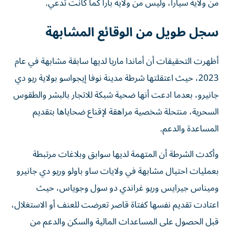
من ولاية سيارا، وليس من ولاية بارا كما كانت تدعي.
سجل طويل من الوقائع المشابهة
أظهرت التحقيقات أن أماندا ماريا لديها سابقة مشابهة في عام
2023، حيث اعتقلتها شرطة مدينة نوفا إيجواسو بولاية ريو دي
جانيرو، بعدما ادعت أنها ضحية شبكة للاتجار بالبشر والطقوس
السحرية، منتحلة شخصية مراهقة لإقناع ضحاياها بتقديم
المساعدة والدعم.
وأكدت الشرطة أن المتهمة لديها سوابق وبلاغات مرتبطة
بعمليات احتيال مشابهة في ولايات ساو باولو وريو دي جانيرو
وميناس جيرايس وريو غراندي دو سول وجوياس، حيث
اعتادت تقديم نفسها كفتاة قاصر تعرضت للعنف أو الاستغلال،
قبل الحصول على المساعدات المالية والسكن والدعم من