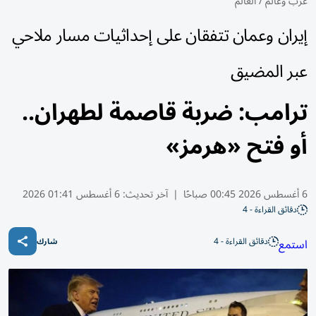
عرب وعالم
/
العالم
إيران وعمان تتفقان على إحداثيات مسار ملاحي
عبر المضيق
ترامب: ضربة قاصمة لطهران..
أو فتح «هرمز»
6 أغسطس 2026 00:45 صباحًا
|
آخر تحديث:
6 أغسطس 01:41 2026
دقائق القراءة - 4
دقائق القراءة - 4
استمع
شارك