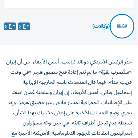
(وكالات)
حذّر الرئيس الأمريكي دونالد ترامب، أمس الأربعاء، من أن إيران
«ستُضرب بقوّة» ما لم تتم إعادة فتح مضيق هرمز «في وقت
قريب جداً»، فيما قال ‌المتحدث باسم الخارجية الإيرانية ​
إسماعيل بقائي، أمس الأربعاء، إن ‌إيران وسلطنة عُمان اتفقتا
‌على الإحداثيات الجغرافية لمسار ملاحي عبر مضيق هرمز، وإنه
يجري وضع اللمسات الأخيرة على ​إعلان مشترك بهذا ‌الشأن،
شريطة عدم تدخل أطراف ثالثة، في حين وجّه مسؤولون
إسرائيليون انتقادات للجهود الدبلوماسية الأمريكية الأخيرة مع
إيران، معتبرين أن ترامب ومستشاريه يسعون إلى التوصل إلى