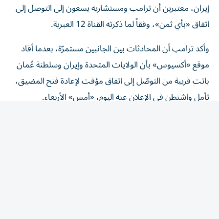
اتفاق «بأي ثمن»، وفقاً لما ذكرته القناة 12 العبرية.
وأكد ترامب أن المحادثات بين الجانبين مستمرّة، بعدما أفاد
موقع «أكسيوس» بأن الولايات المتحدة وإيران وسلطنة عُمان
باتت قريبة من التوصّل إلى اتفاق مؤقت لإعادة فتح المضيق،
تأمل واشنطن في الإعلان عنه اليوم، «أمس» الأربعاء.
وقال ترامب خلال زيارته إلى ولاية كاليفورنيا «سيُعاد فتح
المضيق قريباً جداً، وإلا فإنهم سيتعرّضون لضربة قوية جداً،
وعندها سيُفتح المضيق أيضاً».
وأضاف «نجري مناقشات جيدة جداً»، مؤكداً حرص طهران على
التوصل إلى اتفاق يضع حدّاً لأشهُر من الصراع.
وتابع «الأمر الوحيد المهمّ هو الأفعال. وهم يريدون التوصل إلى