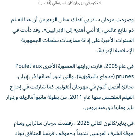
التحكيم في مهرجان كان السينمائي (أ.ف.ب)
وصرحت مرجان ساترابي آنذاك «على الرغم من أن هذا الفيلم
ذو طابع عالمي، إلا أنني أهديه إلى الإيرانيين». وقد دأبت في
السنوات الأخيرة على إدانة ممارسات سلطات الجمهورية
الإسلامية الإيرانية.
في عام 2005، فازت روايتها المصورة الأخرى Poulet aux
prunes («دجاج بالبرقوق»)، والتي تدور أحداثها في إيران،
بجائزة أفضل ألبوم في مهرجان أنغوليم. كما شاركت في إخراج
الفيلم المقتبس منها عام 2011، من بطولة ماتيو أمالريك وإدوار
باير وماريا دي ميديروس.
في يناير/كانون الثاني 2025 ، رفضت مرجان ساترابي وسام
جوقة الشرف الفرنسي تنديداً بـ«موقف فرنسا المنافق تجاه