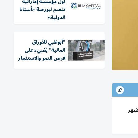
أول مؤسسة إماراتية
تنضم لبورصة «أستانا
الدولية»
"أبوظبي للأوراق
المالية" يُضيء على
فرص النمو والاستثمار
إبريل 2026؛ +7.69% بأربعة أشهر