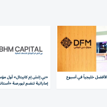
لأفضل خليجياً في أسبوع
«بي إتش إم كابيتال» أول مؤ
إماراتية تنضم لبورصة «أستانا 