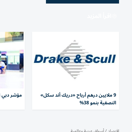
اقرأ المزيد
9 ملايين درهم أرباح «دريك أند سكل»
مؤشر دبي ا
النصفية بنمو 38%
اقتصاد
/
أسواق عربية وعالمية