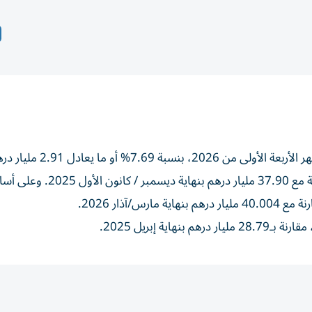
ارتفع رصيد مصرف الإمارات المركزي من الذهب، خلال الأشهر الأر
إلى 40.81 مليار درهم، في نهاية إبريل/ نيسان 2026، مقارنة مع 37.90 مليار درهم بنهاية ديسمبر 