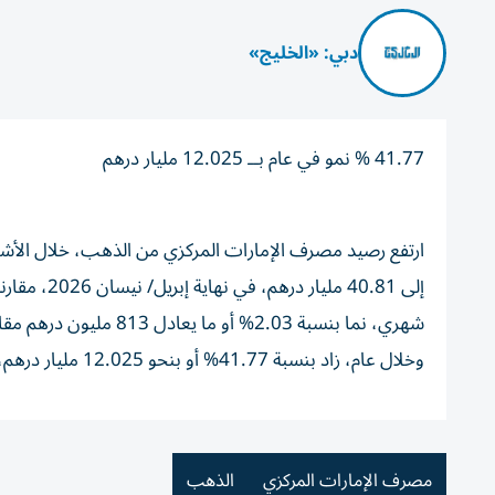
دبي: «الخليج»
41.77 % نمو في عام بــ 12.025 مليار درهم
شهري، نما بنسبة 2.03% أو ما يعادل 813 مليون درهم مقارنة مع 40.004 مليار درهم بنهاية مارس/آذار 2026.
وخلال عام، زاد بنسبة 41.77% أو بنحو 12.025 مليار درهم، مقارنة بـ28.79 مليار درهم بنهاية إبريل 2025.
مصرف الإمارات المركزي
الذهب