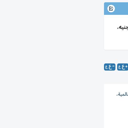
ب بمصر 7 أغسطس 2026 مع صعود عالمي وترقب بيانات وظائف أمريكا؛ عيار 21: 5970 جنيه،
واق العالمية،