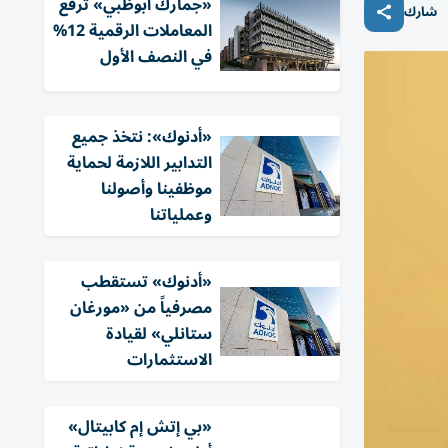
«جمارك أبوظبي» ترفع
شارك
المعاملات الرقمية 12%
في النصف الأول
«أدنوك»: نتخذ جميع
التدابير اللازمة لحماية
موظفينا وأصولنا
وعملياتنا
«أدنوك» تستقطب
مصرفياً من «مورغان
ستانلي» لقيادة
الاستثمارات
«بي إتش إم كابيتال»