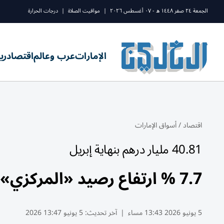
الجمعة ٢٤ صفر ١٤٤٨ ه - ٠٧ أغسطس ٢٠٢٦
|
مواقيت الصلاة
|
درجات الحرارة
الإمارات
عرب وعالم
اقتصاد
ري
اقتصاد
/
أسواق الإمارات
40.81 مليار درهم بنهاية إبريل
7.7 % ارتفاع رصيد «المركزي» من الذهب خلال 4 أشهر
5 يونيو 2026 13:43 مساء
|
آخر تحديث:
5 يونيو 13:47 2026