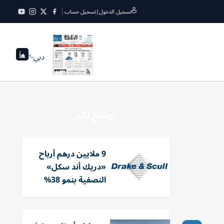
تسجيل الدخول
|
تسجيل حساب
دبي
--°
نرشح لكم
9 ملايين درهم أرباح
«دريك أند سكل»
النصفية بنمو 38%