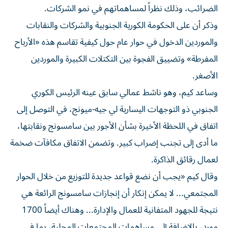
الضرائب، وذلك نظراً لمساهماتهم في نمو الشركات.
وذكر أن على الحكومة ​الكورية الجنوبية والشركات والنقابات
والموردين الدخول في ‌حوار عام حول كيفية تقاسم هذه «الأرباح
المفرطة» وتضييق الفجوة بين التكتلات الكبيرة والموردين
⁠الأصغر.
وساعد كيم، وهو ناشط عمالي سابق عينه الرئيس الكوري
الجنوبي ذو التوجهات اليسارية لي جيه-ميونج، ​في ‌التوصل إلى
اتفاق في اللحظة الأخيرة ‌بشأن الأجور بين سامسونج ونقابتها،
ما أدى إلى تجنب إضراب كبير. وتضمن الاتفاق مكافآت ضخمة
‌لعمال رقائق ‌الذاكرة.
وقال كيم «يجب أن ⁠نضع قواعد جديدة للتوزيع من ‌خلال الحوار
المجتمعي... لا يمكن إنكار أن إنجازات سامسونج الرائعة هي
⁠نتيجة للجهود المتفانية للعمال والإدارة... وهناك ​أيضاً 1700
مورد، بالإضافة إلى مساهمات المجتمعات المحلية، بما في