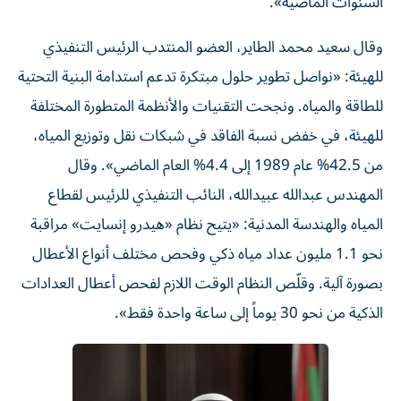
السنوات الماضية».
وقال سعيد محمد الطاير، العضو المنتدب الرئيس التنفيذي
للهيئة: «نواصل تطوير حلول مبتكرة تدعم استدامة البنية التحتية
للطاقة والمياه. ونجحت التقنيات والأنظمة المتطورة المختلفة
للهيئة، في خفض نسبة الفاقد في شبكات نقل وتوزيع المياه،
من 42.5% عام 1989 إلى 4.4% العام الماضي». وقال
المهندس عبدالله عبيدالله، النائب التنفيذي للرئيس لقطاع
المياه والهندسة المدنية: «يتيح نظام «هيدرو إنسايت» مراقبة
نحو 1.1 مليون عداد مياه ذكي وفحص مختلف أنواع الأعطال
بصورة آلية. وقلّص النظام الوقت اللازم لفحص أعطال العدادات
الذكية من نحو 30 يوماً إلى ساعة واحدة فقط».