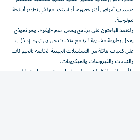
مسببات أمراض أكثر خطورة، أو استخدامها في تطوير أسلحة
بيولوجية.
واعتمد الباحثون على برنامج يحمل اسم «إيفو»، وهو نموذج
يعمل بطريقة مشابهة لبرنامج «تشات جي بي تي»؛ إذ دُرِّب
على كميات هائلة من التسلسلات الجينية الخاصة بالحيوانات
والنباتات والفيروسات والميكروبات.
ولأن نماذج الذكاء الاصطناعي التوليدي تعتمد على تحليل
الأنماط والتنبؤ بتسلسل الكلمات في النصوص، فقد وظّف
العلماء المبدأ ذاته لتحليل الشفرة الوراثية، والتنبؤ بتسلسلات
جينية جديدة، ثم توليدها.
وخلال عملية التدريب، مسح برنامج «إيفو» نحو تسعة تريليونات
نيوكليوتيد، وهي الوحدات البنائية الأساسية للحمض النووي
(DNA)، ثم استخدم هذه البيانات لتوليد شفرات وراثية جديدة
قادرة على أداء وظائف محددة.