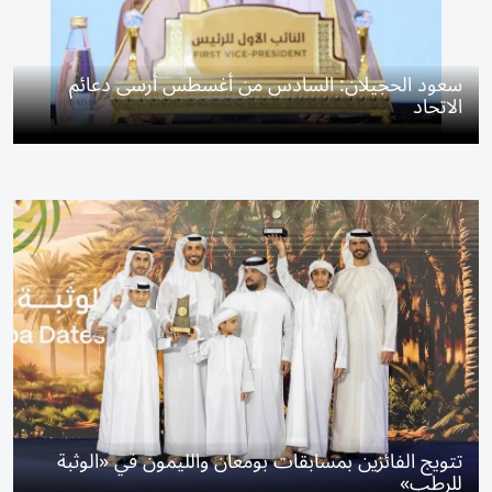
سعود الحجيلان: السادس من أغسطس أرسى دعائم
الاتحاد
تتويج الفائزين بمسابقات بومعان والليمون في «الوثبة
للرطب»