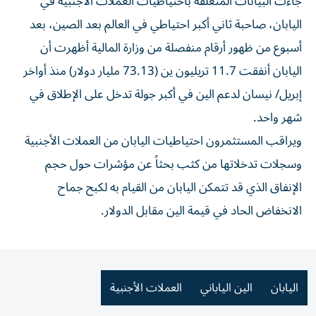
جاءت البيانات ​المتعلقة باحتياطيات العملات الأجنبية في
اليابان، ‌صاحبة ثاني أكبر احتياطي في العالم بعد الصين، بعد
أسبوع من ظهور ⁠أرقام منفصلة من وزارة المالية أظهرت أن
اليابان أنفقت 11.7 تريليون ين (73.13 مليار ​دولار) ‌منذ أواخر
إبريل/ نيسان لدعم الين ‌في أكبر جولة تدخل على الإطلاق في
شهر واحد.
ويراقب المستثمرون احتياطيات اليابان ‌من العملات ‌الأجنبية
وسجلات تدخلاتها ⁠من كثب بحثاً عن ‌مؤشرات حول حجم
الإنفاق الذي قد تتمكن اليابان من القيام به ⁠لكبح جماح
الانخفاض ​الحاد في قيمة الين مقابل الدولار.
اليابان
الين الياباني
العملات الأجنبية