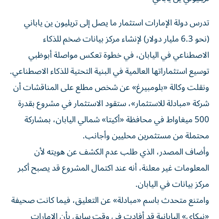
تدرس دولة الإمارات استثمار ما يصل إلى تريليون ين ياباني
(نحو 6.3 مليار دولار) لإنشاء مركز بيانات ضخم للذكاء
الاصطناعي في اليابان، في خطوة تعكس مواصلة أبوظبي
توسيع استثماراتها العالمية في البنية التحتية للذكاء الاصطناعي.
ونقلت وكالة «بلومبيرغ» عن شخص مطلع على المناقشات أن
شركة «مبادلة للاستثمار»، ستقود الاستثمار في مشروع بقدرة
500 ميغاواط في محافظة «أكيتا» شمالي اليابان، بمشاركة
محتملة من مستثمرين محليين وأجانب.
وأضاف المصدر، الذي طلب عدم الكشف عن هويته لأن
المعلومات غير معلنة، أنه عند اكتمال المشروع قد يصبح أكبر
مركز بيانات في اليابان.
وامتنع متحدث باسم «مبادلة» عن التعليق، فيما كانت صحيفة
«نيكاي» اليابانية قد أفادت في وقت سابق بأن الإمارات