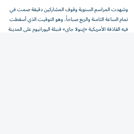
وشهدت المراسم السنوية وقوف المشاركين دقيقة صمت في
تمام الساعة الثامنة والربع صباحاً، وهو التوقيت الذي أسقطت
فيه القاذفة الأمريكية «إينولا جاي» قنبلة اليورانيوم على المدينة
في السادس من أغسطس عام 1945، في هجوم أسفر عن
مقتل ما يقدر بنحو 140 ألف شخص بحلول نهاية العام ذاته.
المقالة التالية