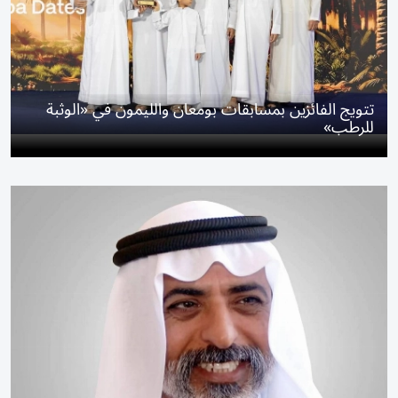
تتويج الفائزين بمسابقات بومعان والليمون في «الوثبة
للرطب»