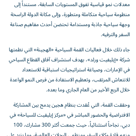
معدلات نمو قياسية تفوق المستويات السابقة، مستنداً إلى
منظومة سياحية متكاملة ومتطورة، وإلى مكانة الدولة الراسخة
وجهة سياحية جاذبة ومستدامة تحتضن أحدث مفاهيم صناعة
السفر والترفيه.
جاء ذلك خلال فعاليات القمة السياحية «الهجينة» التي نظمتها
شركة «إيليفيت ورلد»، بهدف استشراف آفاق القطاع السياحي
في الإمارات، وصياغة استراتيجيات استباقية للاستعداد
للانتعاش المرتقب، وتعظيم الاستفادة من فرص النمو الواعدة
خلال الربع الأخير من العام الجاري وما بعده.
وحققت القمة، التي عُقدت بنظام هجين يدمج بين المشاركة
الافتراضية والحضور المباشر في «مركز إيليفيت للسياحة» في
دبي، نجاحاً استثنائياً، حيث جمعت أكثر 300 مشارك، 100
منهم قادة وكلاء السفر ومنظمي الرحلات العالمية، وما يزيد على