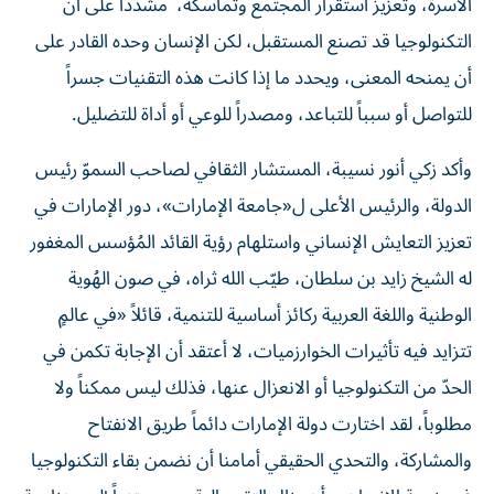
الأسرة، وتعزيز استقرار المجتمع وتماسكه، مشدداً على أن
التكنولوجيا قد تصنع المستقبل، لكن الإنسان وحده القادر على
أن يمنحه المعنى، ويحدد ما إذا كانت هذه التقنيات جسراً
للتواصل أو سبباً للتباعد، ومصدراً للوعي أو أداة للتضليل.
وأكد زكي أنور نسيبة، المستشار الثقافي لصاحب السموّ رئيس
الدولة، والرئيس الأعلى ل«جامعة الإمارات»، دور الإمارات في
تعزيز التعايش الإنساني واستلهام رؤية القائد المُؤسس المغفور
له الشيخ زايد بن سلطان، طيّب الله ثراه، في صون الهُوية
الوطنية واللغة العربية ركائز أساسية للتنمية، قائلاً «في عالمٍ
تتزايد فيه تأثيرات الخوارزميات، لا أعتقد أن الإجابة تكمن في
الحدّ من التكنولوجيا أو الانعزال عنها، فذلك ليس ممكناً ولا
مطلوباً، لقد اختارت دولة الإمارات دائماً طريق الانفتاح
والمشاركة، والتحدي الحقيقي أمامنا أن نضمن بقاء التكنولوجيا