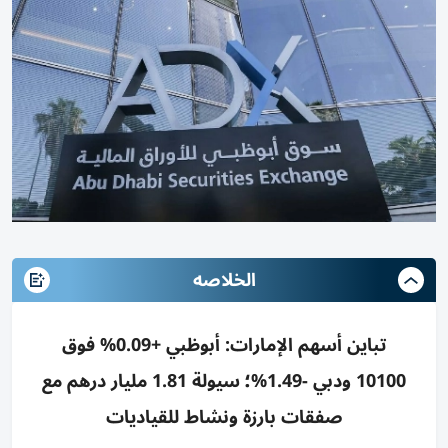
الخلاصه
تباين أسهم الإمارات: أبوظبي +0.09% فوق
10100 ودبي -1.49%؛ سيولة 1.81 مليار درهم مع
صفقات بارزة ونشاط للقياديات