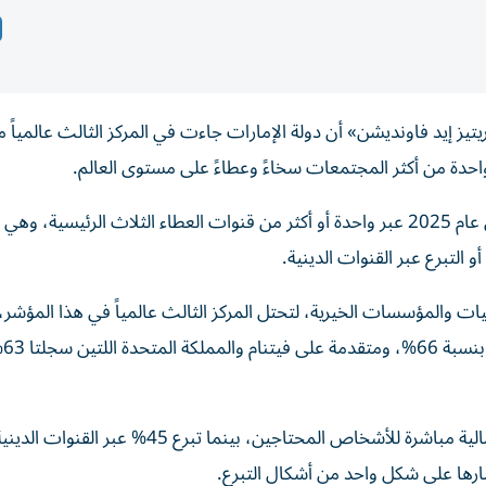
صادر عن مؤسسة «تشاريتيز إيد فاونديشن» أن دولة الإمارات جاءت في المركز الثالث عالمياً
وأظهر التقرير أن 87% من سكان الإمارات قدموا أموالاً خلال عام 2025 عبر واحدة أو أكثر من قنوات العطاء الثلاث الرئيسية،
التبرع عبر القنوات الدينية.
ن تبرعوا للجمعيات والمؤسسات الخيرية، لتحتل المركز الثالث عالمياً في هذا المؤش
وبيّن التقرير أن 54% من سكان الإمارات قدموا مساعدات مالية مباشرة للأشخاص المحتاجين، بينما تبرع 45% عبر القنوات ال
ارها على شكل واحد من أشكال التبرع.