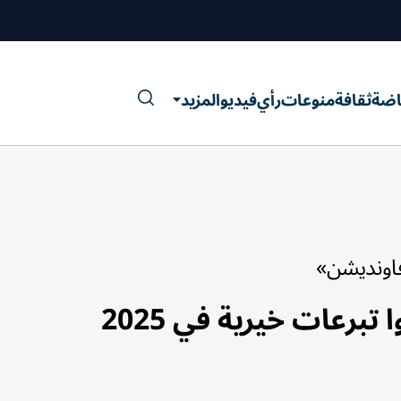
اضة
ثقافة
منوعات
رأي
فيديو
المزيد
 فاونديشن»