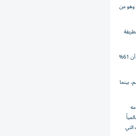
ولية، وهو من
الطريقة
وعلى الصعيد العالمي، كشف تقرير مؤسسة «تشاريتيز إيد فاونديشن» الذي استند إلى آراء أكثر من 60 ألف شخص في 105 دول، أن 61%
اء، إذ يتبرع السكان بمتوسط 2.8% من دخولهم، بينما
ا يقدمه
المياً
سسات التي