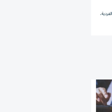
لفردية،