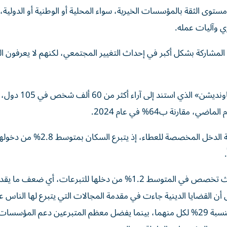
ب الثقة، سجلت الإمارات متوسط 8.3 من 10 في مستوى الثقة بالمؤسسات الخيرية، سواء المحلية أو الوطنية أو الد
ري وآليات عمله.
مارات يرغبون في المشاركة بشكل أكبر في إحداث التغيير المجتمعي، لكنهم لا يعرفون 
ارنة ب64% في عام 2024.
وتصدرت نيجيريا قائمة أكثر دول العالم سخاءً من حيث نسبة الدخل المخصصة للعط
وتعد الفئة العمرية بين 25 و44 عاماً الأكثر سخاءً عالمياً، حيث تخصص في المتوسط 1.2% من دخلها للتبرعات، أي ضعف م
 55 عاماً. وأشار التقرير إلى أن القضايا الدينية جاءت في مقدمة المجالات التي يتبرع لها الناس ع
بنسبة 31%، تلتها قضايا الأطفال والشباب ومكافحة الفقر بنسبة 29% لكل منهما، بينما يفضل معظم المتبرعين دعم المؤ