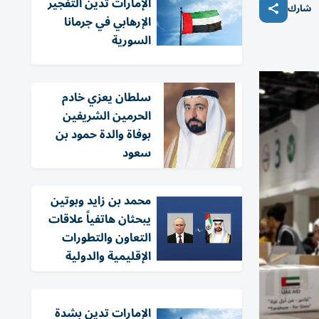
الإمارات تُدين التفجير
شارك
الإرهابي في جرمانا
السورية
سلطان يعزي خادم
الحرمين الشريفين
بوفاة والدة حمود بن
سعود
محمد بن زايد وبوتين
يبحثان هاتفياً علاقات
التعاون والتطورات
الإقليمية والدولية
الإمارات تدين بشدة