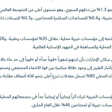
وبحسب التقرير، بلغ متوسط ما يقدمه الأفراد في الإمارات نحو 1.3% من دخلهم السنوي، وهو مستوى أعلى من المتوسط العا
1%. وتوزعت هذه النسبة بين 0.4% من الدخل للجمعيات الخيرية، و0.6% للمساعدات الم
لمحلية والمساهمة في الجهود الإنسانية العالمية.
آخر يعكس قوة الترابط المجتمعي، أفاد 91% من سكان الإمارات بأن لديهم شعوراً «قوياً جداً» أو «قوياً إلى حد ما» 
ار التقرير إلى وجود علاقة مباشرة بين قوة الانتماء المجتمعي ومست
العطاء، حيث إن الدول التي تتجاوز فيها نسبة الشعور بالانتماء المحلي 80% تسجل معدلات تبرع أعلى بنحو ثلاثة أضعاف مق
ت يرون أن المؤسسات الخيرية تترك أثراً إيجابياً أو إيجابياً جداً في مجتمعاتهم المحلي
حتاجين 46% خلال العام الجاري.