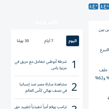
الأكثر قراءة
 من بين
اليوم
7 أيام
30 يومًا
 وهي التبرع
1
شرطة أبوظبي تتعامل مع حريق في
جزيرة ياس
ر، خلف
إيرلندا التي جاءت أولاً بنسبة 68%، وهولندا التي حلت ثانية بنسبة 66%، ومتقدمة على فيتنام والمملكة المتحدة اللتين سجلتا 63% و62%
2
مشاهدة مباراة مصر ضد إسبانيا
في نصف نهائي كأس العالم
لناشئات اليد 2026
دينية
ترامب يوقع أمراً تنفيذياً لتقييد حق