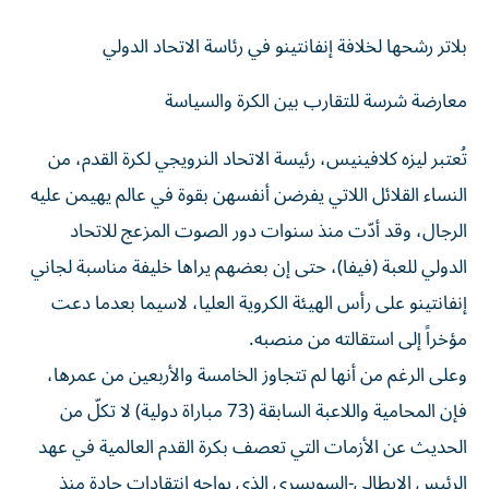
بلاتر رشحها لخلافة إنفانتينو في رئاسة الاتحاد الدولي
معارضة شرسة للتقارب بين الكرة والسياسة
تُعتبر ليزه كلافينيس، رئيسة الاتحاد النرويجي لكرة القدم، من
النساء القلائل اللاتي يفرضن أنفسهن بقوة في عالم يهيمن عليه
الرجال، وقد أدّت منذ سنوات دور الصوت المزعج للاتحاد
الدولي للعبة (فيفا)، حتى إن بعضهم يراها خليفة مناسبة لجاني
إنفانتينو على رأس الهيئة الكروية العليا، لاسيما بعدما دعت
مؤخراً إلى استقالته من منصبه.
وعلى الرغم من أنها لم تتجاوز الخامسة والأربعين من عمرها،
فإن المحامية واللاعبة السابقة (73 مباراة دولية) لا تكلّ من
الحديث عن الأزمات التي تعصف بكرة القدم العالمية في عهد
الرئيس الإيطالي-السويسري الذي يواجه انتقادات حادة منذ