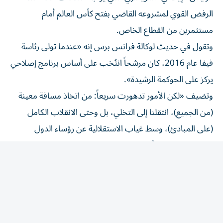
الرفض القوي لمشروعه القاضي بفتح كأس العالم أمام
مستثمرين من القطاع الخاص.
وتقول في حديث لوكالة فرانس برس إنه «عندما تولى رئاسة
فيفا عام 2016، كان مرشحاً انتُخب على أساس برنامج إصلاحي
يركز على الحوكمة الرشيدة».
وتضيف «لكن الأمور تدهورت سريعاً: من اتخاذ مسافة معينة
(من الجميع)، انتقلنا إلى التخلي، بل وحتى الانقلاب الكامل
(على المبادئ)، وسط غياب الاستقلالية عن رؤساء الدول
وشخصيات نافذة أخرى، لاسيما في البلدان المضيفة لكؤوس
العالم».
وأطلقت كلافينيس أول سهامها تجاه إنفانتينو في عام 2022،
حين رفضت النرويج منح صوتها لإنفانتينو خلال إعادة انتخابه،
تعبيراً عن استيائها من أسلوب إدارته.
تقول مينا فينستيد بيرغ، المعلّقة الرياضية في قناة «تي في 2»