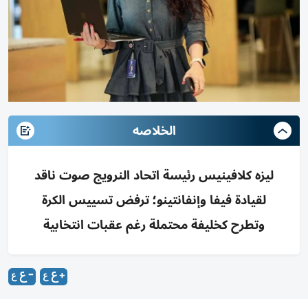
الخلاصه
ليزه كلافينيس رئيسة اتحاد النرويج صوت ناقد
لقيادة فيفا وإنفانتينو؛ ترفض تسييس الكرة
وتطرح كخليفة محتملة رغم عقبات انتخابية