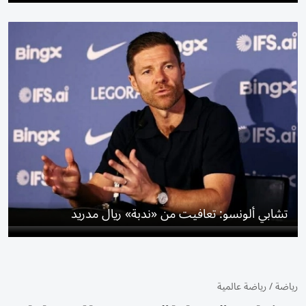
تشابي ألونسو: تعافيت من «ندبة» ريال مدريد
رياضة
/
رياضة عالمية