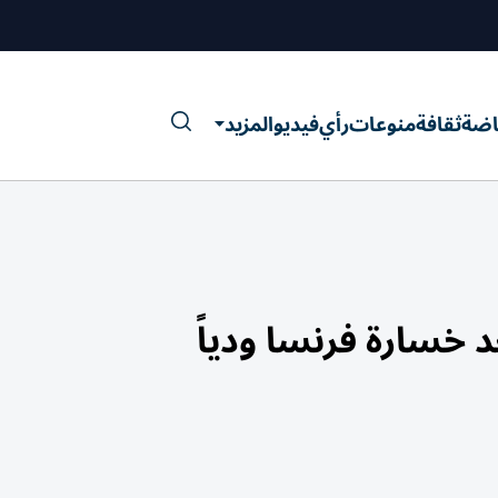
اضة
ثقافة
منوعات
رأي
فيديو
المزيد
 خسارة فرنسا ودياً