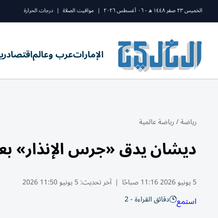
الخميس ٢٣ صفر ١٤٤٨ ه - ٠٦ أغسطس ٢٠٢٦
|
مواقيت الصلاة
|
درجات الحرارة
الإمارات
عرب وعالم
اقتصاد
ري
رياضة
/
رياضة عالمية
ديشان يدق «جرس الإنذار» بعد
5 يونيو 2026 11:16 صباحًا
|
آخر تحديث:
5 يونيو 11:50 2026
دقائق القراءة - 2
استمع