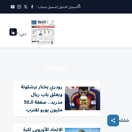
تسجيل الدخول
|
تسجيل حساب
دبي
--°
نرشح لكم
رودري يختار برشلونة
ويغلق باب ريال
مدريد.. صفقة الـ50
مليون يورو تقترب
شارك
الاتحاد الأوروبي لكرة