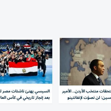
قات منتخب الأردن.. الأمير
السيسي يهنئ ناشئات مصر لكر
ين: لن نصوّت لإنفانتينو
بعد إنجاز تاريخي في كأس العال