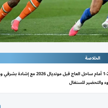
الخلاصة
ديشان يقرّ بجرس إنذار بعد خسارة فرنسا ودياً 2-1 أمام ساحل العاج قبل مونديال 2026 مع
وء والتحضير للسنغال