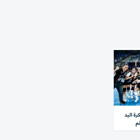
ة اليد
م