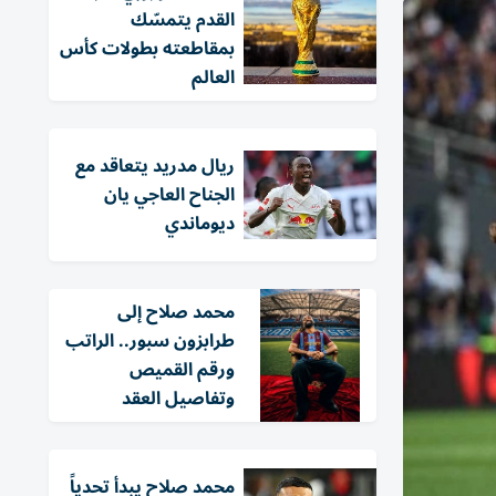
القدم يتمسّك
بمقاطعته بطولات كأس
العالم
ريال مدريد يتعاقد مع
الجناح العاجي يان
ديوماندي
محمد صلاح إلى
طرابزون سبور.. الراتب
ورقم القميص
وتفاصيل العقد
محمد صلاح يبدأ تحدياً