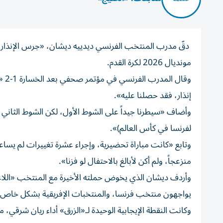
دقّ مدرب المنتخب الفرنسي ديدييه ديشان، «جرس الإنذار» ب
مونديال 2026 لكرة القدم.
وقا
إنذار، فقد حصلنا عليه».
وأضاف «سيطرنا جيداً على الشوط الأول، لكن الشوط الثاني كا
لفرنسا في كأس العالم)».
وتابع «كانت مباراة تحضيرية، وإجراء عشرة تغييرات لم يساع
منزعجاً، ولم أكن لأبالغ بالاحتفال لو فزنا».
وأردف ديشان الذي يخوض حملته الأخيرة مع المنتخب «اللاعبون 
يواجهون منتخب فرنسا، والمنتخبات الإفريقية بشكل خاص، 
وكانت النقطة الإيجابية الوحيدة لـ«الزرق» أداء ريان شرقي