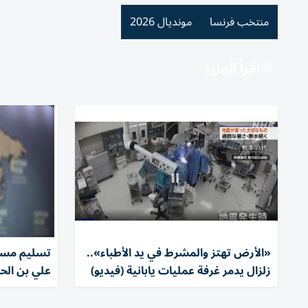
منتخب فرنسا
مونديال 2026
اقرأ المزيد
«الأرض تهتز والمشرط في يد الأطباء»..
تسليم مستح
زلزال يدمر غرفة عمليات يابانية (فيديو)
علي بن الحس