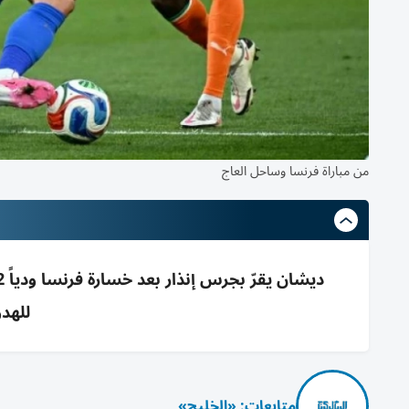
من مباراة فرنسا وساحل العاج
للهد
متابعات: «الخليج»