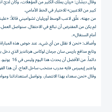
وقال ديشان: «ريان يملك الكثير من المؤهلات، وكان لديّ ا
كبير من اللاعبين» للاختيار في الخط الأمامي.
من جهته، علّق لاعب الوسط أوريليان تشواميني قائلاً: «علينا 
لم يكن من المفترض أن نبالغ في الاحتفال. سنواصل العمل، ل
أمام السنغال».
وأضاف: «نحن لا نقلل من أي شيء. عند خوض هذه المباراة، كان
وتابع مدافع باريس سان جرمان لوكاس هرنانديز الذي دخل بديلا
دائماً. من الأفضل أن يحدث هذا اليوم وليس في 16 يونيو. الأهم هو أن نواصل التحضير».
واعتبر إيميرس فايه مدرب منتخب ساحل العاج، أن هذا الفوز
وقال «نحن سعداء بهذا الانتصار، ونواصل استعداداتنا ومواص