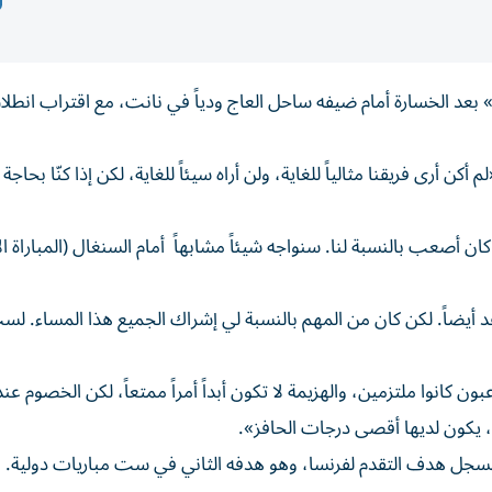
عد الخسارة أمام ضيفه ساحل العاج ودياً في نانت، مع اقتراب انطلا
ل المدرب الفرنسي في مؤتمر صحفي بعد الخسارة 1-2 «لم أكن أرى فريقنا مثالياً للغاية، ولن أراه سيئاً للغاية، لكن إذا كن
ن أصعب بالنسبة لنا. سنواجه شيئاً مشابهاً أمام السنغال (المباراة ال
د أيضاً. لكن كان من المهم بالنسبة لي إشراك الجميع هذا المساء. لس
كانوا ملتزمين، والهزيمة لا تكون أبداً أمراً ممتعاً، لكن الخصوم عند
يكون لديها أقصى درجات الحافز».
، مسجل هدف التقدم لفرنسا، وهو هدفه الثاني في ست مباريات دولية.