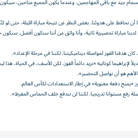
نسجام جيد مع باقي المهاجمين. وعندما يكون الجميع متاحين، سيكون ل
أن نحافظ على هدوئنا. بغض النظر عن نتيجة مباراة الليلة، حتى لو كنّا 
دينا مباراة تحضيرية ثانية، وأنا واثق من أننا سنكون أفضل. سنكون 
 هدفنا الفوز لمواصلة ديناميكيتنا. لكننا في مرحلة الإعداد».
ً لإبراهيما كوناتيه «نريد دائماً الفوز، لكن للأسف، في الحياة، هذا 
 «يمنح دفعة معنوية» في إطار الاستعدادات لكأس العالم.
لة رفع مستوانا تدريجيا. لكننا لن نندفع خلف الحماس المفرط».