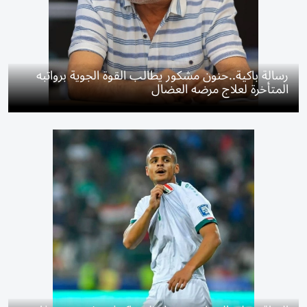
رسالة باكية..حنون مشكور يطالب القوة الجوية برواتبه
المتأخرة لعلاج مرضه العضال