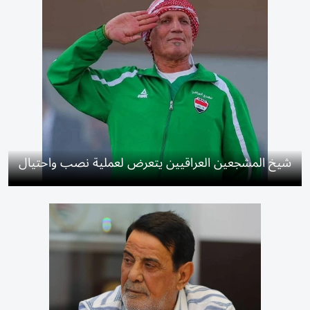
شيخ المشجعين العراقيين يتعرض لعملية نصب واحتيال