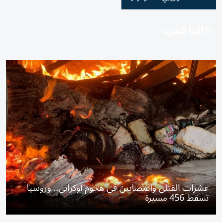
اقرأ المزيد
عشرات القتلى والمصابين في هجوم أوكراني.. وروسيا
تسقط 456 مسيرة