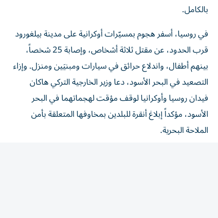
بالكامل.
في روسيا، أسفر هجوم بمسيّرات أوكرانية على مدينة بيلغورود
قرب الحدود، عن مقتل ثلاثة أشخاص، وإصابة 25 شخصاً،
بينهم أطفال، واندلاع حرائق في سيارات ومبنيَين ومنزل. وإزاء
التصعيد في البحر الأسود، دعا وزير الخارجية التركي هاكان
فيدان روسيا وأوكرانيا لوقف مؤقت لهجماتهما في البحر
الأسود، مؤكداً إبلاغ أنقرة للبلدين بمخاوفها المتعلقة بأمن
الملاحة البحرية.
من جانبها، استدعت صوفيا السفيرة الأوكرانية، بعد اشتباه
السلطات بمسؤولية كييف عن سقوط مسيّرة السبت في
بلغاريا، وانفجرت قرب الحدود مع رومانيا حيث يمر خط أنابيب
غاز ذي أهمية استراتيجية. وأعلنت وزارة الدفاع البلغارية أن
تحليل قطع الحطام أظهر أن المسيّرة المعنية «تستخدمها