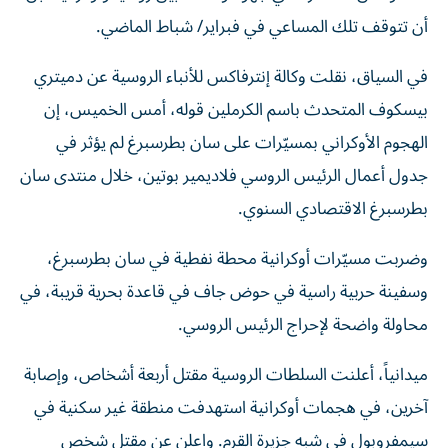
أن تتوقف تلك المساعي في فبراير/ شباط الماضي.
في السياق، نقلت وكالة إنترفاكس ‌للأنباء الروسية عن ​دميتري
بيسكوف المتحدث باسم ‌الكرملين قوله، أمس الخميس، إن
الهجوم الأوكراني ‌بمسيّرات على سان بطرسبرغ لم يؤثر في
جدول أعمال الرئيس الروسي فلاديمير بوتين، خلال منتدى سان
​بطرسبرغ الاقتصادي السنوي.
وضربت مسيّرات أوكرانية محطة نفطية في سان بطرسبرغ،
وسفينة حربية راسية في حوض جاف ​في ‌قاعدة بحرية ‌قريبة، في
محاولة واضحة لإحراج الرئيس الروسي.
ميدانياً، أعلنت السلطات الروسية مقتل أربعة أشخاص، وإصابة
آخرين، في هجمات أوكرانية استهدفت منطقة غير سكنية في
سيمفروبول في شبه جزيرة القرم. واعلن عن مقتل شخص