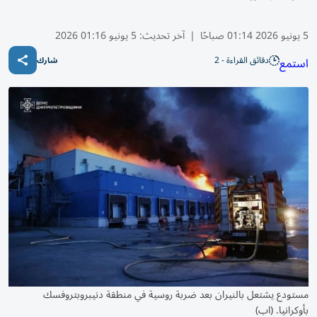
5 يونيو 2026 01:14 صباحًا
|
آخر تحديث:
5 يونيو 01:16 2026
دقائق القراءة - 2
استمع
شارك
مستودع يشتعل بالنيران بعد ضربة روسية في منطقة دنيبروبتروفسك
بأوكرانيا. (اب)