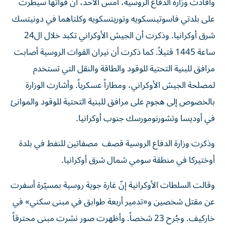
على بلدتي فاسوتينسكويه وتوريتسكويه وكلتاهما في دونيتسك
شرق أوكرانيا. وذكرت أن الجيش الأوكراني تكبد خلال ال24
ساعة 1445 قتيلاً. كما ذكرت أن نيران القوات الروسية أصابت
مرافق للبنية التحتية للوقود والطاقة والنقل التي تستخدم
لمصلحة الجيش الأوكراني، ومطاراً عسكرياً. وأشارت الوزارة
بالخصوص إلى هجوم على مرافق للبنية التحتية للوقود والموانئ
في أوديسا وتشورنومورسك جنوب أوكرانيا.
وذكرت ‌وزارة الدفاع الروسية قصف مصفاتين للنفط في بلدة
أوختيركا في منطقة سومي شمال شرق أوكرانيا.
وقالت السلطات الأوكرانية إنّ غارة جوية روسية بمسيّرة أسفرت
عن مقتل شخصين و«تدمير أربعة طوابق في مبنى سكني» في
خاركيف. وجُرح 23 شخصاً. وأظهرت صور نشرت مبنى محترقاً