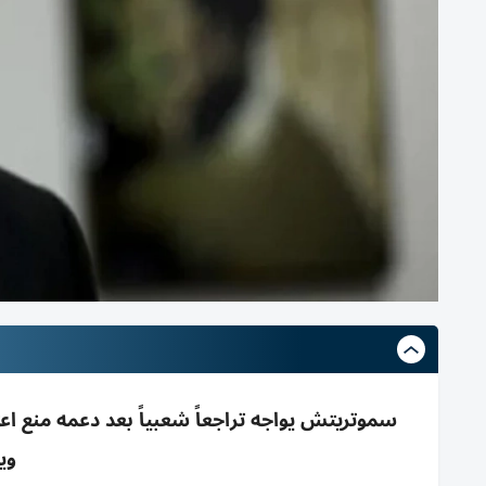
سموتريتش يواجه تراجعاً شعبياً بعد دعمه منع اعتق
وي