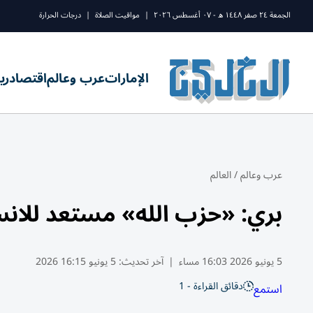
الجمعة ٢٤ صفر ١٤٤٨ ه - ٠٧ أغسطس ٢٠٢٦
|
مواقيت الصلاة
|
درجات الحرارة
الإمارات
عرب وعالم
اقتصاد
ري
عرب وعالم
/
العالم
بري: «حزب الله» مستعد للا
5 يونيو 2026 16:03 مساء
|
آخر تحديث:
5 يونيو 16:15 2026
دقائق القراءة - 1
استمع