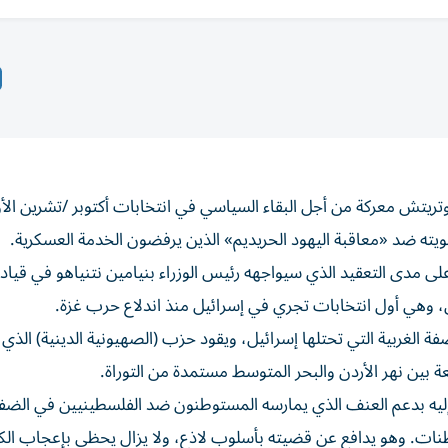
وتريتش معركة من أجل البقاء السياسي ‌في انتخابات أكتوبر /تشرين الأ
يته ضد «معاقبة اليهود الحريديم» الذين يرفضون الخدمة العسكرية.
ى مدى التعقيد الذي سيواجهه رئيس الوزراء بنيامين نتنياهو في قيادة
 في الضفة الغربية التي تحتلها إسرائيل، ويقود حزب (الصهيونية الدينية) الذ
عة بين نهر الأردن والبحر المتوسط مستمدة من التوراة.
ه بدعم العنف الذي يمارسه المستوطنون ضد الفلسطينيين في الضفة 
نات. وهو يدافع عن قضيته بأسلوب لاذع، ولا يزال يحظى بإعجاب الك