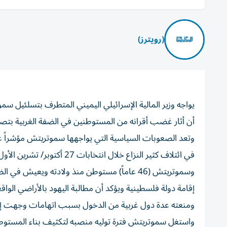
(رويترز)
يواجه وزير المالية الإسرائيلي اليميني المتطرف بتسلئيل سم
أن أثار غضب أقرانه من المستوطنين في الضفة الغربية بتصو
وتعد الصعوبات ​السياسية التي يواجهها سموتريتش مؤشراً ⁠عل
في ائتلاف كثير النزاع خلال انتخابات 27 أكتوبر/ تشرين الأول، ‌وهي أول انتخابات تجري في إسرائيل منذ اندلاع ‌حرب غزة.
وسموتريتش (46 عاماً) مستوطن منذ ولادته ويعيش
إقامة دولة فلسطينية ويؤكد أن مطالبة اليهود بالأراضي الواق
ومنعته عدة دول غربية من الدخول بسبب اتهامات وجهت إلي
واستغل سموتريتش فترة توليه ⁠منصبه لتكثيف بناء المستوط