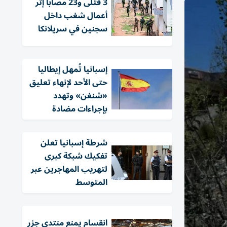
3 قتلى و23 مصاباً إثر
أعمال شغب داخل
سجنين في سريلانكا
إسبانيا تُمهل إيطاليا
حتى الأحد لإنهاء تعليق
«شنغن» وتهدد
بإجراءات مضادة
شرطة إسبانيا تعلن
تفكيك شبكة كبرى
لتهريب المهاجرين عبر
المتوسط
انقسام يمنع منتدى جزر