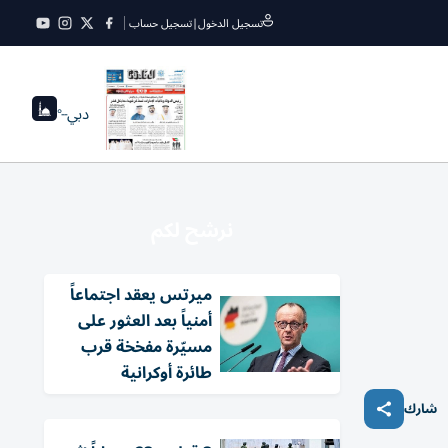
تسجيل الدخول
|
تسجيل حساب
دبي
--°
نرشح لكم
ميرتس يعقد اجتماعاً
أمنياً بعد العثور على
مسيّرة مفخخة قرب
طائرة أوكرانية
شارك