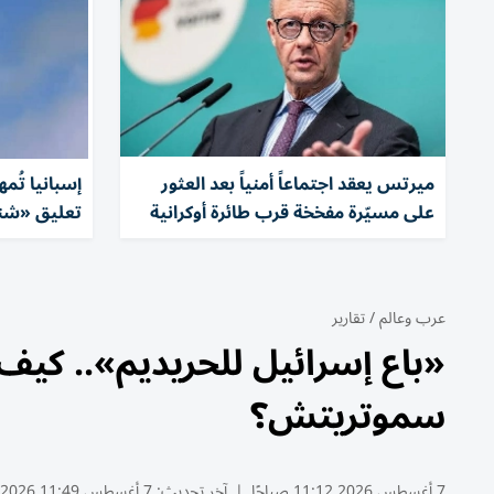
ميرتس يعقد اجتماعاً أمنياً بعد العثور
إسبانيا تُمه
على مسيّرة مفخخة قرب طائرة أوكرانية
تعليق «شنغ
عرب وعالم
/
تقارير
«باع إسرائيل للحريديم».. كيف
سموتريتش؟
7 أغسطس 2026 11:12 صباحًا
|
آخر تحديث:
7 أغسطس 11:49 2026