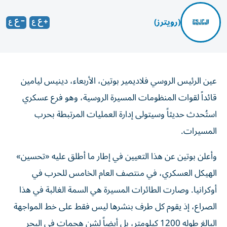
(رويترز)
عين الرئيس الروسي فلاديمير بوتين، الأربعاء، دينيس ليامين
قائداً لقوات ‌المنظومات المسيرة الروسية، وهو فرع عسكري
استُحدث حديثاً وسيتولى ​إدارة ⁠العمليات المرتبطة بحرب
المسيرات.
وأعلن بوتين عن هذا ‌التعيين في إطار ‌ما أطلق عليه «تحسين»
الهيكل العسكري، في منتصف العام الخامس للحرب في
أوكرانيا. وصارت الطائرات المسيرة هي السمة الغالبة في هذا
الصراع، إذ يقوم كل طرف بنشرها ⁠ليس فقط على خط المواجهة
البالغ طوله 1200 كيلومتر، بل أيضاً لشن هجمات في البحر