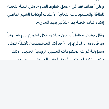
وعلى أهداف تقع في «عمق خطوط العدو»، مثل البنية التحتية
للطاقة والمستودعات التجارية. وأعلنت أوكرانيا الشهر الماضي ​
إنشاء قيادة خاصة بها «للتأثير بعيد المدى».
وقال بوتين، مخاطباً ليامين ‌مباشرة خلال اجتماع أذيع تلفزيونياً
مع قادة وزارة الدفاع، إنه «أحد أكثر المتخصصين تأهيلاً» لتولي
مسؤولية قوات المنظومات ⁠المسيرة الروسية الجديدة. وكلفه
بإكمال تشكيلها وتولي قيادتها «في المستقبل القريب».
وشغل ليامين سابقاً منصب رئيس أركان مجموعة «المركز»
التابعة ​للقوات الروسية التي تقاتل في أوكرانيا. وتخرج في
مدرسة ‌قيادة الدبابات ولديه خبرة في القوات البرية.
ووصف بوتين مجموعة المركز بأنها جزء أساسي من جهود
روسيا للاستيلاء على منطقة ‌دونيتسك بأكملها، ‌وهي أولوية