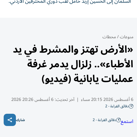
السلمان إلى الحسين إربد حامل لقب دوري المحترفين الأردني.
منوعات
/
محطات
«الأرض تهتز والمشرط في يد
الأطباء».. زلزال يدمر غرفة
عمليات يابانية (فيديو)
6 أغسطس 2026 20:15 مساء
|
آخر تحديث:
6 أغسطس 20:26 2026
دقائق القراءة - 2
دقائق القراءة - 2
استمع
شارك