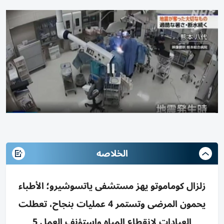
الخلاصه
زلزال كوماموتو يهز مستشفى ياتسوشيرو؛ الأطباء
يحمون المرضى وتستمر 4 عمليات بنجاح، تعطلت
العيادات لانقطاع المياه واستؤنف العمل 5