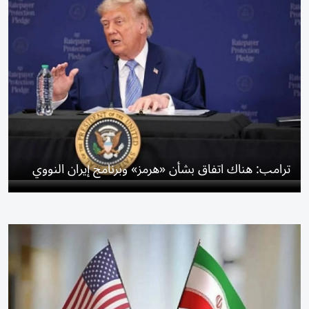
ترامب: هناك اتفاق بشأن «هرمز» وبرنامج إيران النووي