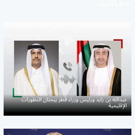
اقرأ المزيد
عبدالله بن زايد ورئيس وزراء قطر يبحثان التطورات
الإقليمية