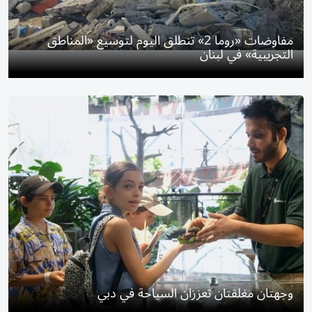
مفاوضات «روما 2» تنطلق اليوم لتوسيع «المناطق
التجريبية» في لبنان
وجهتان مغلقتان تعززان السياحة في دبي