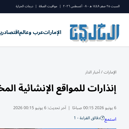
السبت ٢٥ صفر ١٤٤٨ ه - ٠٨ أغسطس ٢٠٢٦
|
مواقيت الصلاة
|
درجات الحرارة
الإمارات
عرب وعالم
اقتصاد
ري
الإمارات
/
أخبار الدار
إنذارات للمواقع الإنشائية الم
6 يونيو 2026 00:15 صباحًا
|
آخر تحديث:
6 يونيو 00:15 2026
دقائق القراءة - 1
استمع