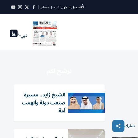
تسجيل الدخول
|
تسجيل حساب
دبي
--°
نرشح لكم
الشيخ زايد.. مسيرة
صنعت دولة وألهمت
أمة
شارك