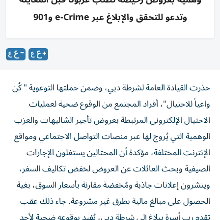
وتدعو للتحقق والإبلاغ عبر e-Crime و901
حذرت القيادة العامة لشرطة دبي، وضمن حملتها التوعوية " كُن
واعياً للاحتيال"، أفراد المجتمع من الوقوع ضحية لعمليات
الاحتيال الإلكتروني المرتبطة بعروض تأجير الشاليهات والعزب
الوهمية التي يُروج لها عبر منصات التواصل الاجتماعي ومواقع
الإنترنت المختلفة، مؤكدة أن المحتالين يستغلون الإجازات
الصيفية وبحث العائلات عن العروض لخفض تكاليف السفر،
وينشرون إعلانات جاذبة ومُخفضة مقارنة بأسعار السوق، بغية
الحصول على مبالغ مالية بطرق غير مشروعة. جاء ذلك عقب
تقدم رب أسرة ببلاغ إلى شرطة دبي، يُفيد بوقوعه ضحية لأحد