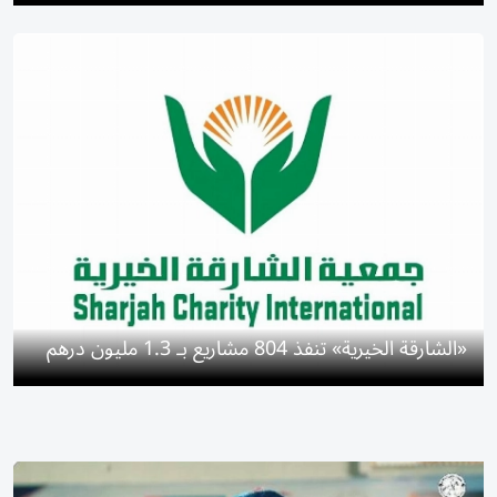
«الشارقة الخيرية» تنفذ 804 مشاريع بـ 1.3 مليون درهم