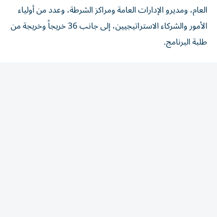
العام، ومديرو الإدارات العامة ومراكز الشرطة، وعدد من أولياء
الأمور والشركاء الاستراتيجيين، إلى جانب 36 خريجاً وخريجة من
طلبة البرنامج.
وهنأ الفريق عبدالله المري الخريجين والقائمين على البرنامج
بنجاح تخريج دفعة جديدة، مؤكداً أن ما اكتسبه الطلبة من
معارف ومهارات وخبرات خلال رحلتهم التدريبية سيجعلهم
سفراء للوعي في مدارسهم ومجتمعهم.
الاستثمار في الإنسان
من جانبه، أكد العميد فيصل الخميري، مدير الإدارة العامة
لحقوق الإنسان بالوكالة، أن برنامج «سواعد الأمان» يأتي تنفيذاً
لتوجيهات الفريق عبدالله خليفة المري، التي تضع تمكين الطلبة
وبناء قدراتهم ضمن أولوياتها، من خلال إشراكهم في البرامج