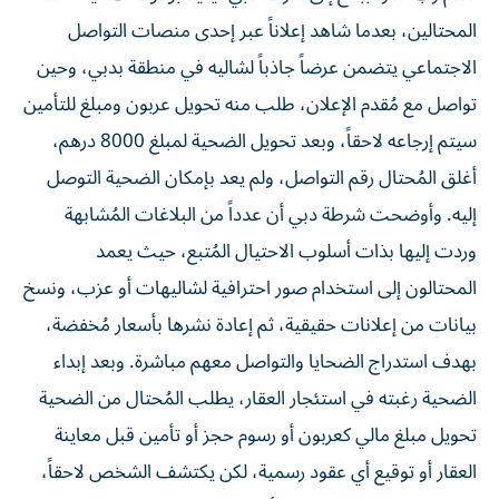
المحتالين، بعدما شاهد إعلاناً عبر إحدى منصات التواصل
الاجتماعي يتضمن عرضاً جاذباً لشاليه في منطقة بدبي، وحين
تواصل مع مُقدم الإعلان، طلب منه تحويل عربون ومبلغ للتأمين
سيتم إرجاعه لاحقاً، وبعد تحويل الضحية لمبلغ 8000 درهم،
أغلق المُحتال رقم التواصل، ولم يعد بإمكان الضحية التوصل
إليه. وأوضحت شرطة دبي أن عدداً من البلاغات المُشابهة
وردت إليها بذات أسلوب الاحتيال المُتبع، حيث يعمد
المحتالون إلى استخدام صور احترافية لشاليهات أو عزب، ونسخ
بيانات من إعلانات حقيقية، ثم إعادة نشرها بأسعار مُخفضة،
بهدف استدراج الضحايا والتواصل معهم مباشرة. وبعد إبداء
الضحية رغبته في استئجار العقار، يطلب المُحتال من الضحية
تحويل مبلغ مالي كعربون أو رسوم حجز أو تأمين قبل معاينة
العقار أو توقيع أي عقود رسمية، لكن يكتشف الشخص لاحقاً،