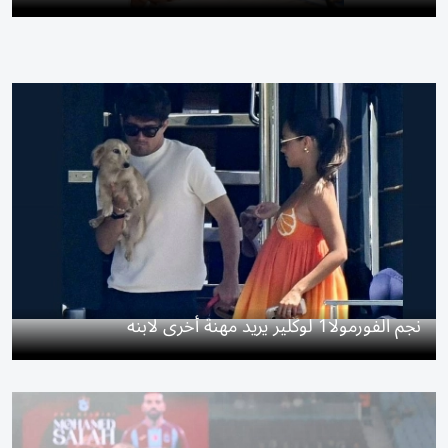
نجم الفورمولا1 لوكلير يريد مهنة أخرى لابنه