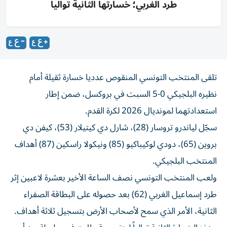
طرد الغربي؛ خسارتها الثانية توالياً
تلقى المنتخب التونسي المنقوص عدديا خسارة ثقيلة أمام
نظيره البلجيكي 0-5 السبت في بروكسل، ضمن إطار
استعدادتهما لمونديال 2026 لكرة القدم.
سجّل لياندرو تروسار (28)، شارل دي كيتيلار (53)، كيفن دي
بروين (65)، دودي لوكيباكيو (85) ونيكولا راسكين (87) أهداف
المنتخب البلجيكي.
ولعب المنتخب التونسي نصف الساعة الأخير بعشرة لاعبين إثر
طرد إسماعيل الغربي (62) بعد حصوله على البطاقة الصفراء
الثانية، الأمر الذي سمح لأصحاب الأرض بتسجيل ثلاثة أهداف.