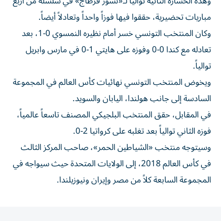
وهذه الخسارة الثانية توالياً لـ«نسور قرطاج» في سلسلة من أربع
مباريات تحضيرية، حققوا فيها فوزاً واحداً وتعادلاً أيضاً.
وكان المنتخب التونسي خسر أمام نظيره النمسوي 0-1، بعد
تعادله مع كندا 0-0 وفوزه على هايتي 1-0 في مارس وابريل
توالياً.
ويخوض المنتخب التونسي نهائيات كأس العالم في المجموعة
السادسة إلى جانب هولندا، اليابان والسويد.
في المقابل، حقق المنتخب البلجيكي المصنف تاسعاً عالمياً،
فوزه الثاني توالياً بعد تغلبه على كرواتيا 2-0.
وسيتوجه منتخب «الشياطين الحمر»، صاحب المركز الثالث
في كأس العالم 2018، إلى الولايات المتحدة حيث سيواجه في
المجموعة السابعة كلاً من مصر وإيران ونيوزيلندا.