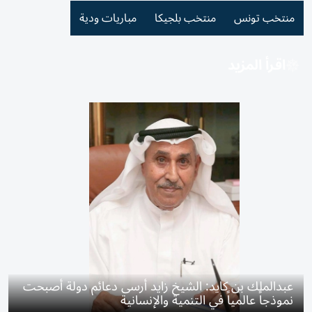
منتخب تونس
منتخب بلجيكا
مباريات ودية
اقرأ المزيد
عبدالملك بن كايد: الشيخ زايد أرسى دعائم دولة أصبحت
نموذجاً عالمياً في التنمية والإنسانية