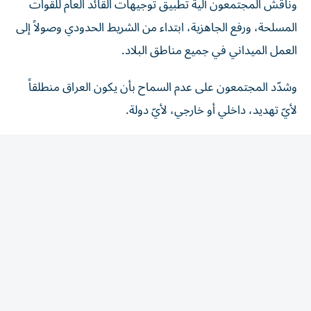
المسلحة، ورفع الجاهزية، ابتداء من الشريط الحدودي وصولاً إلى
العمل الميداني في جميع مناطق البلاد.
وشدّد المجتمعون على عدم السماح بأن يكون العراق منطلقاً
لأيّ تهديد، داخلي أو خارجي، لأيّ دولة.
وأكد مدير مكتب القائد العام للقوات المسلحة العراقبة أهمية
الجهد الاستخباري والتعامل مع المعلومة بسرعة كبيرة، فضلاً
عن توحيد الخطاب الإعلامي، ومكافحة الشائعات، والالتزام
بالتعليمات، وتعزيز كل ما من شأنه الحفاظ على الأمن
والاستقرار.
وقرر العراق رفع مستوى الجاهزية الأمنية والاستعداد القتالي
للقوات الأمنية والعسكرية بما يتضمن تنفيذ ممارسات تدريبية
وحركة للقطعات، في إطار استمرار ديمومة الجاهزية العالية