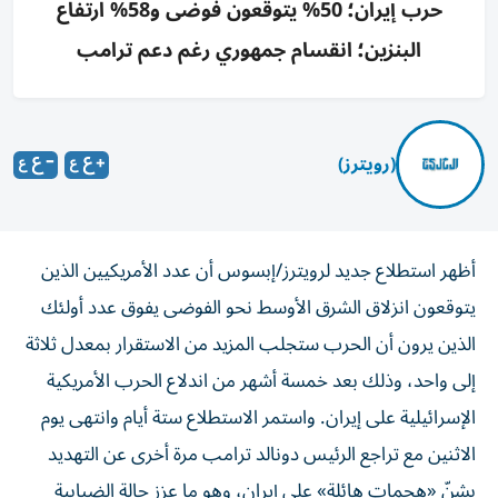
حرب إيران؛ 50% يتوقعون فوضى و58% ارتفاع
البنزين؛ انقسام جمهوري رغم دعم ترامب
(رويترز)
أظهر استطلاع جديد لرويترز/إبسوس أن عدد الأمريكيين الذين
يتوقعون انزلاق الشرق الأوسط نحو الفوضى يفوق عدد أولئك
الذين يرون أن الحرب ستجلب المزيد من الاستقرار بمعدل ثلاثة
إلى واحد، وذلك بعد خمسة ‌أشهر من اندلاع الحرب الأمريكية
الإسرائيلية على إيران. واستمر الاستطلاع ستة أيام وانتهى يوم
الاثنين مع تراجع الرئيس دونالد ترامب مرة أخرى عن التهديد
بشنّ «هجمات هائلة» على إيران، ​وهو ما عزز حالة الضبابية