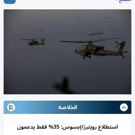
الخلاصه
استطلاع رويترز/إبسوس: 35% فقط يدعمون