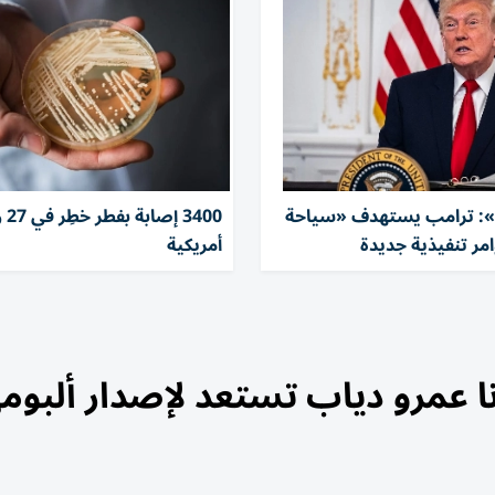
 ترامب يستهدف «سياحة
3400 إ
وامر تنفيذية جديدة
أمريكية
انا عمرو دياب تستعد لإصدار ألبومه