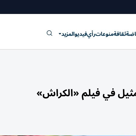
اضة
ثقافة
منوعات
رأي
فيديو
المزيد
مثيل في فيلم «الكراش»