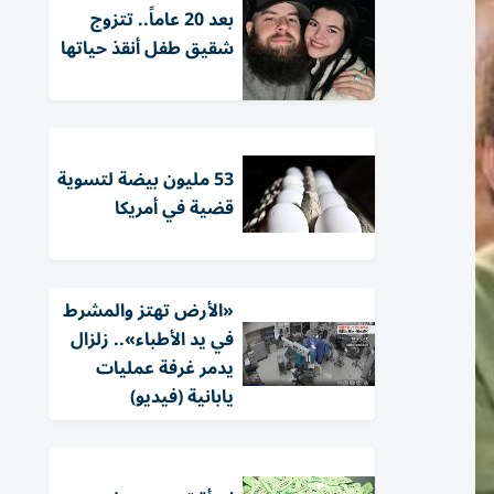
بعد 20 عاماً.. تتزوج
شقيق طفل أنقذ حياتها
53 مليون بيضة لتسوية
قضية في أمريكا
«الأرض تهتز والمشرط
في يد الأطباء».. زلزال
يدمر غرفة عمليات
يابانية (فيديو)