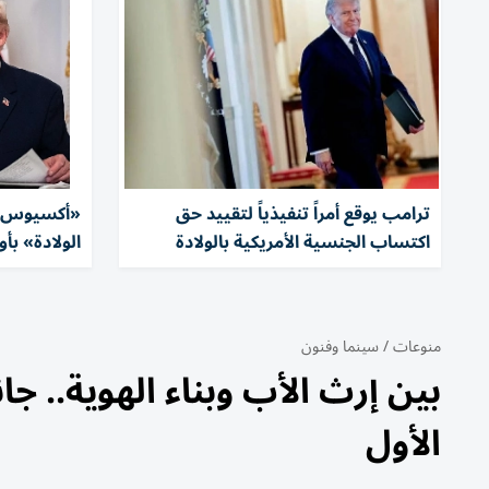
ترامب يوقع أمراً تنفيذياً لتقييد حق
«أكسيوس»:
اكتساب الجنسية الأمريكية بالولادة
الولادة» بأ
منوعات
/
سينما وفنون
بين إرث الأب وبناء الهوية.. ج
الأول