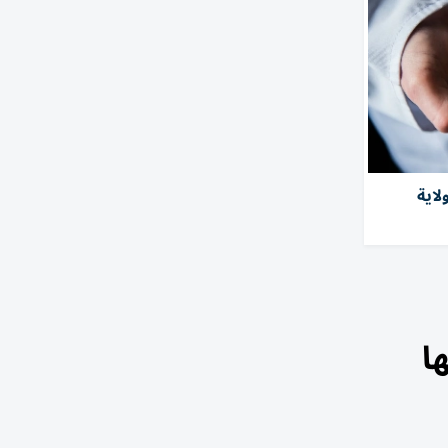
صابة بفطر خطِر في 27 ولاية
ا