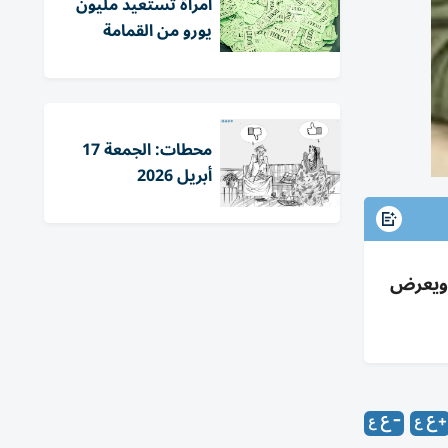
امرأة تستعيد مليون
يورو من القمامة
محطات: الجمعة 17
أبريل 2026
 ويعرض