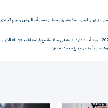
 جميل، بينهم باسم سمرة وشيرين رضا، وحسن أبو الروس ومريم الجندي
ويبدأ عرض فيلم «الكراش» في دور السينما يوم 11 يونيو 2026، ليجد أحمد داود نفسه في منافسة مع فيلمه الآخر «إذما» الذ
وهو من تأليف وإخراج محمد صادق.