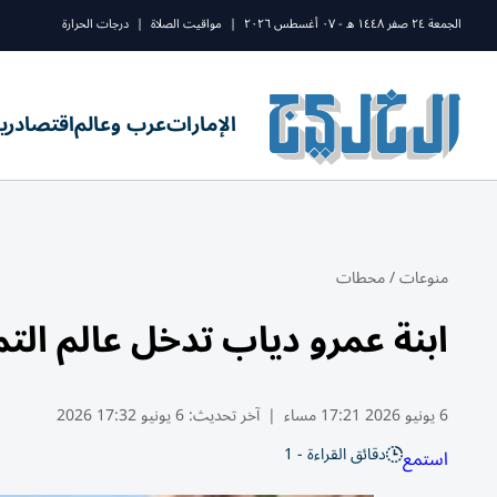
الجمعة ٢٤ صفر ١٤٤٨ ه - ٠٧ أغسطس ٢٠٢٦
|
مواقيت الصلاة
|
درجات الحرارة
الإمارات
عرب وعالم
اقتصاد
ري
منوعات
/
محطات
ابنة عمرو دياب تدخل عالم الت
6 يونيو 2026 17:21 مساء
|
آخر تحديث:
6 يونيو 17:32 2026
دقائق القراءة - 1
استمع