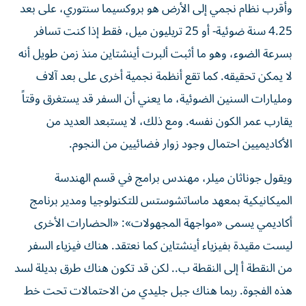
وأقرب نظام نجمي إلى الأرض هو بروكسيما سنتوري، على بعد
4.25 سنة ضوئية- أو 25 تريليون ميل، فقط إذا كنت تسافر
بسرعة الضوء، وهو ما أثبت ألبرت أينشتاين منذ زمن طويل أنه
لا يمكن تحقيقه. كما تقع أنظمة نجمية أخرى على بعد آلاف
ومليارات السنين الضوئية، ما يعني أن السفر قد يستغرق وقتاً
يقارب عمر الكون نفسه. ومع ذلك، لا يستبعد العديد من
الأكاديميين احتمال وجود زوار فضائيين من النجوم.
ويقول جوناثان ميلر، مهندس برامج في قسم الهندسة
الميكانيكية بمعهد ماساتشوستس للتكنولوجيا ومدير برنامج
أكاديمي يسمى «مواجهة المجهولات»: «الحضارات الأخرى
ليست مقيدة بفيزياء أينشتاين كما نعتقد. هناك فيزياء السفر
من النقطة أ إلى النقطة ب.. لكن قد تكون هناك طرق بديلة لسد
هذه الفجوة. ربما هناك جبل جليدي من الاحتمالات تحت خط