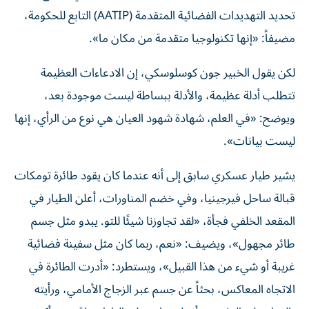
تحديد التهديدات الفضائية المتقدمة (AATIP) التابع للحكومة،
مضيفاً: «إنها تكنولوجيا متقدمة من مكان ما».
لكن يقول الخبير جون كوسلوسكي، إن الادعاءات العظيمة
تتطلب أدلة عظيمة، والأدلة ببساطة ليست موجودة بعد،
ويوضح: «في العلم، شهادة شهود العيان هي نوع من الرأي، إنها
ليست بيانات».
يشير طيار عسكري سابق إلى أنه عندما كان يقود طائرة تومكات
قبالة ساحل فيرجينيا، وفي خضم المناورات، أعلن الطيار في
المقعد الخلفي فجأة، «لقد تجاوزنا شيئًا للتو. يبدو مثل جسم
طائر مجهول»، ويضيف: «نعم، ربما كان مثل سفينة فضائية
غريبة أو شيء من هذا القبيل»، ويستطرد: «أدرت الطائرة في
الاتجاه المعاكس، بحثاً عن جسم عبر الزجاج الأمامي، ورأيته