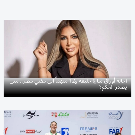
إحالة أوراق سارة خليفة و12 متهماً إلى مفتي مصر.. متى
يصدر الحكم؟