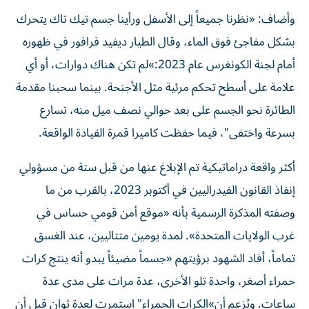
وأضاف: «نظرنا جميعاً إلى الأسفل ورأينا جسم تيك تاك يتحرك
بشكل مفاجئ فوق الماء، وقال الطيار ديفيد فرافور في ظهوره
أمام لجنة الكونغرس عام 2023:»لم تكن هناك دوارات، أو أي
علامة على أسطح تحكم مرئية مثل الأجنحة. بينما سحبنا مقدمة
الطائرة نحو الجسم على بعد حوالي نصف ميل منه، تسارع
بسرعة واختفى"، فيما حفظت كاميرا قمرة القيادة الواقعة.
أكثر واقعة دراماتيكية تم الإبلاغ عنها من قبل ستة من مسؤولي
إنفاذ القانون الفيدراليين في أكتوبر 2023، بالقرب من ما
وصفته المذكرة الرسمية بأنه «موقع أمن قومي حساس في
غرب الولايات المتحدة». لمدة يومين متتاليين، عند الغسق
تماماً، أفاد الشهود برؤيتهم «جسماً مضيئاً يبدو أنه ينتج كرات
حمراء أصغر، واحدة تلو الأخرى، عدة مرات على مدى عدة
ساعات. ويُزعم أن»الكرات الحمراء" استمرت لعدة ثوانٍ قبل أن