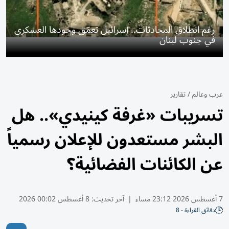
رغم انطلاق المحادثات.. إسرائيل تعمّق وجودها العسكري
في جنوب لبنان
عرب وعالم
/
تقارير
تسريبات «غرفة كينيدي».. هل
البشر مستعدون للإعلان رسمياً
عن الكائنات الفضائية؟
7 أغسطس 2026 23:12 مساء
|
آخر تحديث:
8 أغسطس 00:02 2026
دقائق القراءة - 8