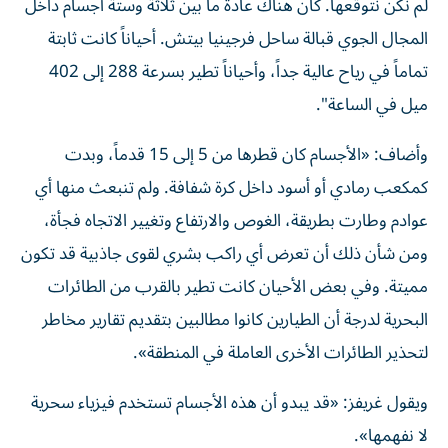
لم نكن نتوقعها. كان هناك عادة ما بين ثلاثة وستة أجسام داخل
المجال الجوي قبالة ساحل فرجينيا بيتش. أحياناً كانت ثابتة
تماماً في رياح عالية جداً، وأحياناً تطير بسرعة 288 إلى 402
ميل في الساعة".
وأضاف: «الأجسام كان قطرها من 5 إلى 15 قدماً، وبدت
كمكعب رمادي أو أسود داخل كرة شفافة. ولم تنبعث منها أي
عوادم وطارت بطريقة، الغوص والارتفاع وتغيير الاتجاه فجأة،
ومن شأن ذلك أن تعرض أي راكب بشري لقوى جاذبية قد تكون
مميتة. وفي بعض الأحيان كانت تطير بالقرب من الطائرات
البحرية لدرجة أن الطيارين كانوا مطالبين بتقديم تقارير مخاطر
لتحذير الطائرات الأخرى العاملة في المنطقة».
ويقول غريفز: «قد يبدو أن هذه الأجسام تستخدم فيزياء سحرية
لا نفهمها».