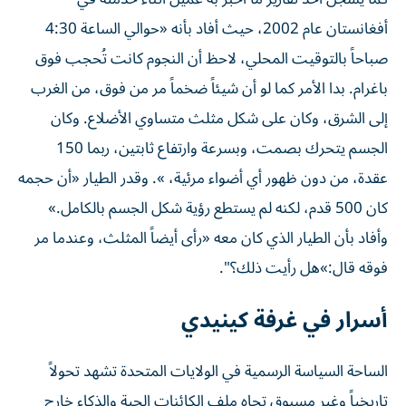
أفغانستان عام 2002، حيث أفاد بأنه «حوالي الساعة 4:30
صباحاً بالتوقيت المحلي، لاحظ أن النجوم كانت تُحجب فوق
باغرام. بدا الأمر كما لو أن شيئاً ضخماً مر من فوق، من الغرب
إلى الشرق، وكان على شكل مثلث متساوي الأضلاع. وكان
الجسم يتحرك بصمت، وبسرعة وارتفاع ثابتين، ربما 150
عقدة، من دون ظهور أي أضواء مرئية، ». وقدر الطيار «أن حجمه
كان 500 قدم، لكنه لم يستطع رؤية شكل الجسم بالكامل.»
وأفاد بأن الطيار الذي كان معه «رأى أيضاً المثلث، وعندما مر
فوقه قال:»هل رأيت ذلك؟".
أسرار في غرفة كينيدي
الساحة السياسة الرسمية في الولايات المتحدة تشهد تحولاً
تاريخياً وغير مسبوق تجاه ملف الكائنات الحية والذكاء خارج