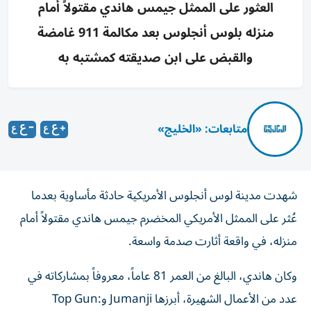
العثور على الممثل جيمس هاندي مقتولاً أمام
منزله بلوس أنجلوس بعد مكالمة 911 غامضة
والقبض على ابن صديقته كمشتبه به
متابعات: «الخليج»
شهدت مدينة لوس أنجلوس الأمريكية حادثة مأساوية بعدما
عُثر على الممثل الأمريكي المخضرم جيمس هاندي مقتولاً أمام
منزله، في واقعة أثارت صدمة واسعة.
وكان هاندي، البالغ من العمر 81 عاماً، معروفاً بمشاركاته في
عدد من الأعمال الشهيرة، أبرزها Jumanji وTop Gun: