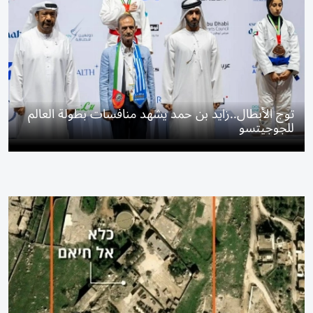
توج الأبطال..زايد بن حمد يشهد منافسات بطولة العالم
للجوجيتسو