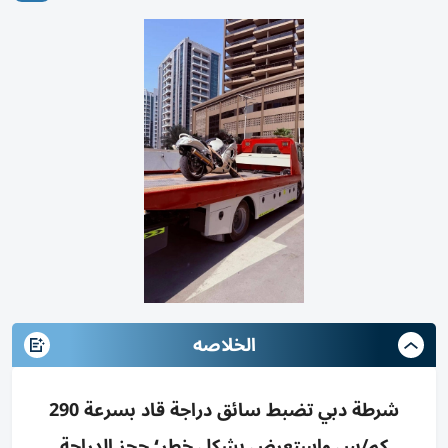
الخلاصه
شرطة دبي تضبط سائق دراجة قاد بسرعة 290
كم/س واستعرض بشكل خطِر؛ حجز الدراجة