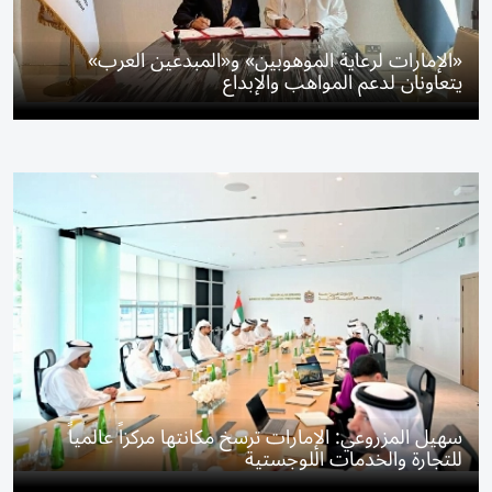
«الإمارات لرعاية الموهوبين» و«المبدعين العرب»
يتعاونان لدعم المواهب والإبداع
سهيل المزروعي: الإمارات ترسخ مكانتها مركزاً عالمياً
للتجارة والخدمات اللوجستية