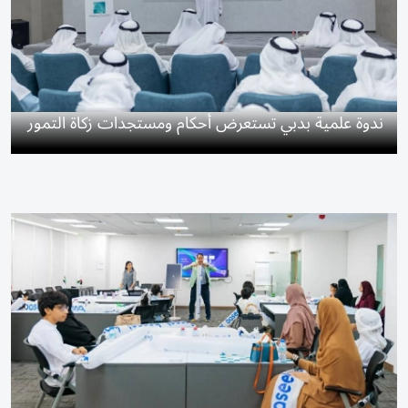
ندوة علمية بدبي تستعرض أحكام ومستجدات زكاة التمور