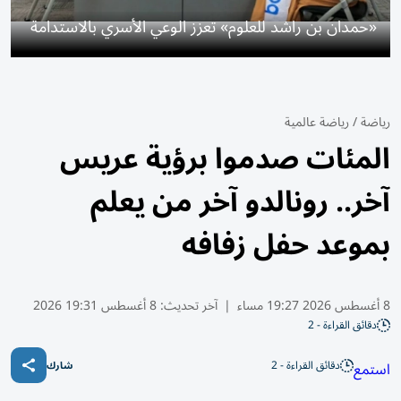
«حمدان بن راشد للعلوم» تعزز الوعي الأسري بالاستدامة
رياضة
/
رياضة عالمية
المئات صدموا برؤية عريس
آخر.. رونالدو آخر من يعلم
بموعد حفل زفافه
8 أغسطس 2026 19:27 مساء
|
آخر تحديث:
8 أغسطس 19:31 2026
دقائق القراءة - 2
دقائق القراءة - 2
استمع
شارك