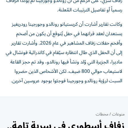
زفاف سري، على الرغم من أن رونالدو وجورجينا لم يؤكدا الزفاف
رسمياً أو تفاصيل الترتيبات المُعلنة.
وكانت تقارير أشارت أن كريستيانو رونالدو وجورجينا رودريغيز
يستعدان لعقد قرانهما في حفل يُتوقع أن يكون من أضخم
وأفخم حفلات زفاف المشاهير في عام 2026. وأشارت تقارير
إلى أن الحفل الذي طال انتظاره سيُقام في كاتدرائية فونشال في
ماديرا، الجزيرة التي وُلد ونشأ فيها رونالدو، وقد تم حجز القاعة
لاستيعاب حوالي 800 ضيف. لكن الأشخاص الذين حضروا
السبت لرؤية رونالدو وجورجينا فوجئوا بوجود عروسين آخرين.
منوعات
/
محطات
زفاف أسطوري في سرية تامة..