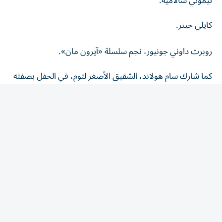
كايلي جينر.
روبرت داوني جونيور، نجم سلسلة «آيرون مان».
كما شارك سام هولاند، الشقيق الأصغر لتوم، في الحفل بصفته
«أفضل رجل» (Best Man).
أجواء رومانسية وأنشطة ترفيهية
وأشارت التقارير إلى أن الاحتفال بدأ بعشاء خاص قبل الزفاف،
ثم استمتع الضيوف بمجموعة من الأنشطة الترفيهية، بينها لعبة
الكروكيه، وحفل بجوار المسبح، إلى جانب مأدبة من المأكولات
اليابانية.
ونقلت الصحيفة عن أحد الحضور قوله إن مراسم الزفاف كانت