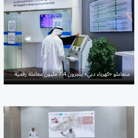
متعاملو «كهرباء دبي» ينجزون 7.4 مليون معاملة رقمية