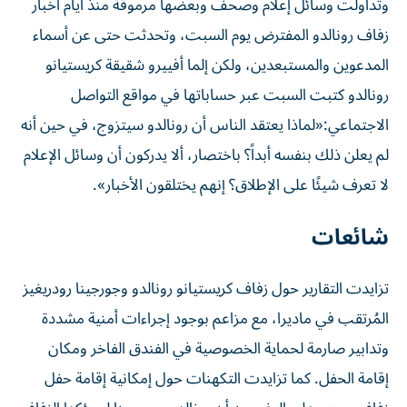
وتداولت وسائل إعلام وصحف وبعضها مرموقة منذ أيام أخبار
زفاف رونالدو المفترض يوم السبت، وتحدثت حتى عن أسماء
المدعوين والمستبعدين، ولكن إلما أفييرو شقيقة كريستيانو
رونالدو كتبت السبت عبر حساباتها في مواقع التواصل
الاجتماعي:«لماذا يعتقد الناس أن رونالدو سيتزوج، في حين أنه
لم يعلن ذلك بنفسه أبداً؟ باختصار، ألا يدركون أن وسائل الإعلام
لا تعرف شيئًا على الإطلاق؟ إنهم يختلقون الأخبار».
شائعات
تزايدت التقارير حول زفاف كريستيانو رونالدو وجورجينا رودريغيز
المُرتقب في ماديرا، مع مزاعم بوجود إجراءات أمنية مشددة
وتدابير صارمة لحماية الخصوصية في الفندق الفاخر ومكان
إقامة الحفل. كما تزايدت التكهنات حول إمكانية إقامة حفل