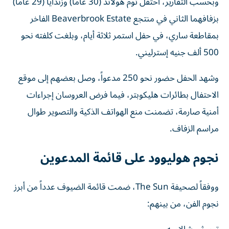
وبحسب التقارير، احتفل توم هولاند (30 عاماً) وزندايا (29 عاماً)
بزفافهما الثاني في منتجع Beaverbrook Estate الفاخر
بمقاطعة ساري، في حفل استمر ثلاثة أيام، وبلغت كلفته نحو
500 ألف جنيه إسترليني.
وشهد الحفل حضور نحو 250 مدعواً، وصل بعضهم إلى موقع
الاحتفال بطائرات هليكوبتر، فيما فرض العروسان إجراءات
أمنية صارمة، تضمنت منع الهواتف الذكية والتصوير طوال
مراسم الزفاف.
نجوم هوليوود على قائمة المدعوين
ووفقاً لصحيفة The Sun، ضمت قائمة الضيوف عدداً من أبرز
نجوم الفن، من بينهم:
تيموثي شالاميه.