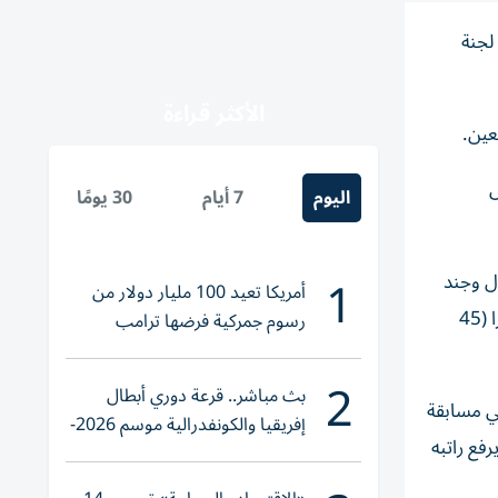
لجنة
الأكثر قراءة
ورت بطل يورو 2024 أطول
اليوم
7 أيام
30 يومًا
1
ال وجند
أمريكا تعيد 100 مليار دولار من
الاتحاد الإسباني وسائل الإعلام المحلية لدعمه، وكانت آخر وقفة أمام تصريحات نجم مانشستر يونايتد السابق الفرنسي باتريس إيفرا (45
رسوم جمركية فرضها ترامب
2
بث مباشر.. قرعة دوري أبطال
ئية على يد برشلونة في مسابقة
إفريقيا والكونفدرالية موسم 2026-
حالياً في شبكة ESPN إثارة الجدل كي يرفع راتبه
2027