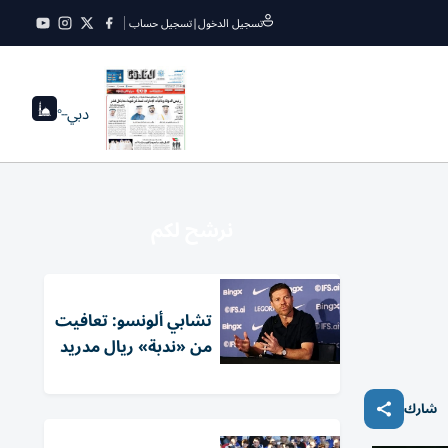
تسجيل الدخول
|
تسجيل حساب
دبي
--°
نرشح لكم
تشابي ألونسو: تعافيت
من «ندبة» ريال مدريد
شارك