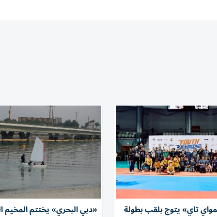
مواي تاي» يتوج بلقب بطولة
«دبي البحري» يختتم المخيم 