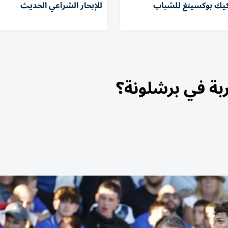
لكيك بوكسينغ للشباب
للإبحار الشراعي الحديث
بة في برشلونة؟