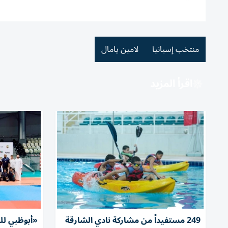
منتخب إسبانيا
لامين يامال
اقرأ المزيد
249 مستفيداً من مشاركة نادي الشارقة
«أبوظبي لل