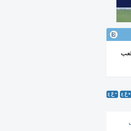
لعب
ل