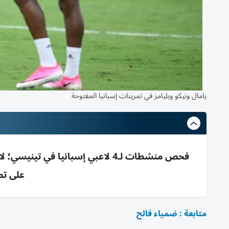
يامال ونيكو ويليامز في تمرينات إسبانيا المفتوحة
فحص منشطات لـ4 لاعبي إسبانيا ف
على تص
متابعة : ضمياء فالح