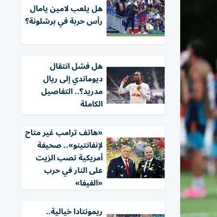
هل يلعب لامين يامال
رأس حربة في برشلونة؟
هل فشل انتقال
ديوماندي إلى ريال
مدريد؟.. التفاصيل
الكاملة
«هاتف ترامب غير متاح
لإنفانتينو».. صحيفة
أمريكية تصب الزيت
على النار في حرب
«الفيفا»
ريمونتادا خيالية..