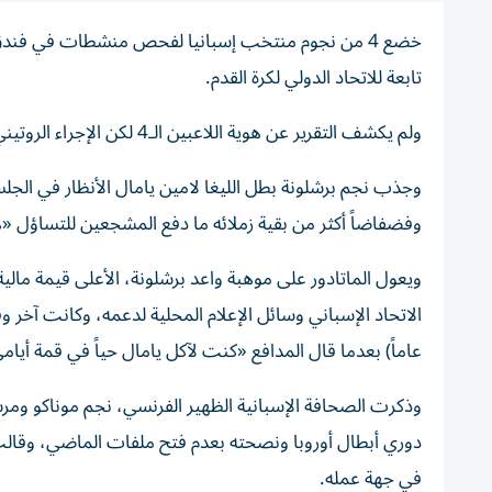
خضع 4 من نجوم منتخب إسبانيا لفحص منشطات في فندق ا
تابعة للاتحاد الدولي لكرة القدم.
ولم يكشف التقرير عن هوية اللاعبين الـ4 لكن الإجراء الروتيني لم يعكر صفو كتيبة لا فوينتي بجلسة التمرينات المفتوحة أمام المشجعين.
وفضفاضاً أكثر من بقية زملائه ما دفع المشجعين للتساؤل 
ويعول الماتادور على موهبة واعد برشلونة، الأعلى قيمة مالي
عاماً) بعدما قال المدافع «كنت لآكل يامال حياً في قمة أيام
في جهة عمله.