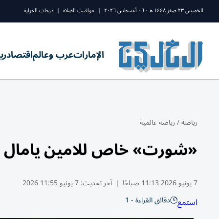
الخميس ٢٣ صفر ١٤٤٨ ه - ٠٦ أغسطس ٢٠٢٦
|
مواقيت الصلاة
|
درجات الحرارة
الإمارات
عرب وعالم
اقتصاد
ري
رياضة
/
رياضة عالمية
«شورت» خاص للامين يامال
7 يونيو 2026 11:13 صباحًا
|
آخر تحديث:
7 يونيو 11:55 2026
دقائق القراءة - 1
استمع