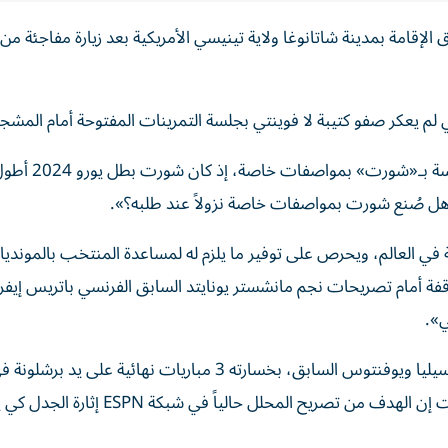
لإقامة بمدينة شاتانوغا ولاية تينيسي الأمريكية بعد زيارة مفاجئة من 
وجذب نجم برشلونة بطل الليغا لامين يامال الأنظار في الجلسة بـ«شورت» بمواصفات خاصة، إذ كان ش
«هل صُنع شورت بمواصفات خاصة نزولاً عند طلبه؟».
ة في العالم، ويحرص على توفير ما يلزم له لمساعدة المنتخب بالموندي
ي».
وذكرت الصحافة الإسبانية الظهير الفرنسي، نجم موناكو ومرسيليا ويوفنتوس السابق، بخسارته 3 مباريات نها
دوري أبطال أوروبا ونصحته بعدم فتح ملفات الماضي، وقالت إن الهدف من تصريح المحلل 