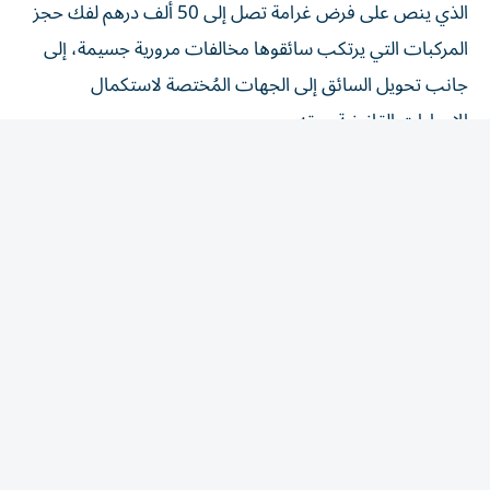
المركبات التي يرتكب سائقوها مخالفات مرورية جسيمة، إلى
جانب تحويل السائق إلى الجهات المُختصة لاستكمال
الإجراءات القانونية بحقه.
وقال العميد جمعة بن سويدان إن مثل هذه التصرفات لا تُعد
مجرد مخالفات مرورية، وإنما سلوكيات مُتهورة قد تنتهي
بحوادث مأساوية خلال ثوانٍ معدودة، لافتاً إلى أن قيادة الدراجة
النارية بهذه السرعة تفقد قائدها القدرة على التحكم بها أو
الاستجابة لأي متغيرات مفاجئة على الطريق، كما تجعل مسافة
التوقف أطول بكثير من قدرة السائق على تفادي الخطر.
وأوضح أن فقدان السيطرة على الدراجة النارية عند سرعة تتجاوز
290 كم/ساعة يؤدي في كثير من الحالات إلى تدهورها
لمسافات طويلة، فيما يُقذف سائقها بقوة نتيجة اندفاع الجسم،