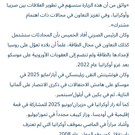
«واثق من أن هذه الزيارة ستسهم في تطوير العلاقات بين صربيا
وأوكرانيا، وفي تعزيز التعاون في مجالات ذات اهتمام
مشترك».
وكان الرئيس الصربي أفاد الخميس بأن المحادثات ستشتمل
كذلك التعاون في مجال الطاقة، علماً أن بلاده تعوّل على روسيا
لإمدادها بالطاقة ولم تنضم إلى العقوبات الأوروبية على موسكو
بعد غزو أوكرانيا عام 2022.
وكان فوتشيتش التقى زيلينسكي في أيار/مايو 2025 في
موسكو على هامش الاحتفالات في ذكرى الانتصار على ألمانيا
النازية، ثم في بكين في أيلول/سبتمبر.
كما أنه زار أوكرانيا في حزيران/يونيو 2025 للمشاركة في قمة
إقليمية في أوديسا، وزار كييف مجدداً في تموز/يوليو.
وأشاد مراراً في الماضي بموقف أوكرانيا التي لم تعترف
باستقلال كوسوفو المعلن عام 2008.