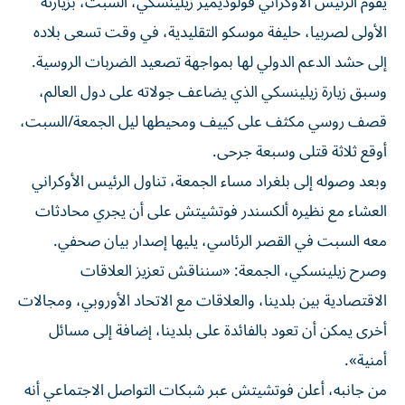
يقوم الرئيس الأوكراني فولوديمير زيلينسكي، السبت، بزيارته
الأولى لصربيا، حليفة موسكو التقليدية، في وقت تسعى بلاده
إلى حشد الدعم الدولي لها بمواجهة تصعيد الضربات الروسية.
وسبق زيارة زيلينسكي الذي يضاعف جولاته على دول العالم،
قصف روسي مكثف على كييف ومحيطها ليل الجمعة/السبت،
أوقع ثلاثة قتلى وسبعة جرحى.
وبعد وصوله إلى بلغراد مساء الجمعة، تناول الرئيس الأوكراني
العشاء مع نظيره ألكسندر فوتشيتش على أن يجري محادثات
معه السبت في القصر الرئاسي، يليها إصدار بيان صحفي.
وصرح زيلينسكي، الجمعة: «سنناقش تعزيز العلاقات
الاقتصادية بين بلدينا، والعلاقات مع الاتحاد الأوروبي، ومجالات
أخرى يمكن أن تعود بالفائدة على بلدينا، إضافة إلى مسائل
أمنية».
من جانبه، أعلن فوتشيتش عبر شبكات التواصل الاجتماعي أنه