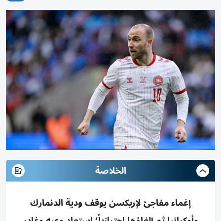
الخلاصة
إغماء مفاجئ لإريكسن يوقف ودية الدنمارك
وأوكرانيا ثم إلغاؤها احترازياً؛ استعاد وعيه وغادر