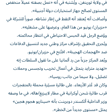
في ولاية تورينغن، ويُشتبه في أنه «عمل بصفته عميلاً منخفض
المستوى لصالح جهاز استخبارات دولة أجنبية».
وأضافت أنه يُعتقد أنه التقط في إطار نشاطه، صوراً للشركة في
«حزيران/ يونيو من هذا العام، وعرضها على مشغليه».
ووُضع الرجل قيد الحبس الاحتياطي في انتظار محاكمته،
ويُجرى التحقيق بإشراف مركز وطني جديد لتنسيق الدفاعات
ضد «الهجمات الهجينة»، افتُتح في حزيران/يونيو.
ويُعد المركز جزءاً من رد ألمانيا على ما تقول السلطات إنه
«تهديد متزايد يتمثل في أعمال تخريب وتجسس وحملات
تضليل، ولا سيما من جانب روسيا».
وكان قد عُثر الأربعاء، على طائرة مسيّرة محملة بالمتفجرات
قرب طائرة شحن أوكرانية في مطار لايبزيغ/هاله، في ما وصفه
وزير الداخلية ألكسندر دوبرينت بأنه «سيناريو هجوم هجين»
يمثل «مستوى جديداً من الخطر».