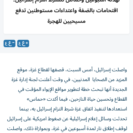
اقتحامات بالضفة واعتداءات مستوطنين تدفع
مسيحيين للهجرة
واصلت إسرائيل، أمس السبت، قصفها لقطاع غزة، موقع
المزيد من الضحايا المدنيين، في وقت أعلنت لجنة إدارة غزة
الجديدة أنها تبحث خطة لتطوير مواقع الإيواء المؤقت في
القطاع وتحسين حياة النازحين، فيما أكدت «حماس»
استعدادها لتنفيذ اتفاق غزة شرط التزام إسرائيل به، بينما
تحدثت وسائل إعلام إسرائيلية عن ضغوط امريكية على إسرائيل
لوقف إطلاق نار لمدة أسبوعين في غزة، وبموازاة ذلك، واصلت
قوات الاحتلال حملات الاقتحام والاعتقال في الضفة الغربية،