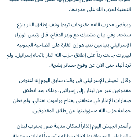
التحتية لحزب الله على حدودها.
ويرفض «حزب الله» مقترحات تربط وقف إطلاق النار بنزع
سلاحه. وفي بيان مشترك مع وزير الدفاع، قال رئيس الوزراء
الإسرائيلي بنيامين نتنياهو إن الغارة على الضاحية الجنوبية
لبيروت جاءت رداً على إطلاق حزب الله النار باتجاه إسرائيل. ولم
ترد أنباء حتى الآن عن وقوع خسائر ​بشرية.
وقال الجيش الإسرائيلي في وقت سابق اليوم إنه اعترض
‌مقذوفين عبرا من لبنان إلى إسرائيل، وذلك بعد انطلاق
صفارات الإنذار في منطقتي يفتاح وراموت نفتالي. ولم تعلن
جماعة حزب الله مسؤوليتها ⁠عن إطلاق المقذوفين.
وأصدر الجيش اليوم إنذاراً لسكان مدينة صور بجنوب لبنان
والمناطق المحيطة بها لإخلاء منازلهم تحسباً لغارات محتملة.