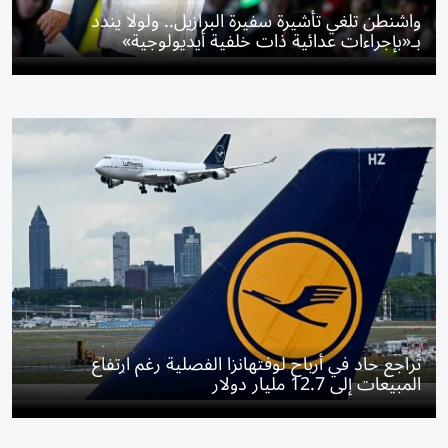
واشنطن تلغي تأشيرة سفيرة البرازيل.. ولولا يندد
بـ«بإجراءات عدائية ذات خلفية أيديولوجية»
تَراجع حاد في أرباح لوفتهانزا الفصلية رغم ارتفاع
المبيعات إلى 12.7 مليار دولار