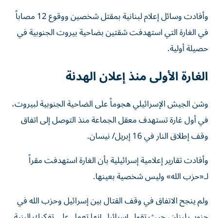
وأفادت وسائل إعلام لبنانية بمقتل شخصين ووقوع 12 مصاباً
في الغارة التي استهدفت شقتين بضاحية بيروت الجنوبية في
حصيلة أولية.
الغارة الأولى منذ إعلان الهدنة
وشن الجيش الإسرائيلي هجوماً على الضاحية الجنوبية لبيروت،
‌في أول غارة تستهدف معقل الجماعة منذ ​التوصل إلى ⁠اتفاق
وقف إطلاق النار في 16 إبريل/ نيسان.
وأفادت تقارير إعلامية إسرائيلية بأن الغارة استهدفت مقراً
لـ«حزب الله» وليس شخصية بعينها.
ولم ‌ينجح الاتفاق في وقف ‌القتال بين إسرائيل وحزب الله في
جنوب لبنان، حيث تقول إسرائيل إنها تعمل على تفكيك البنية