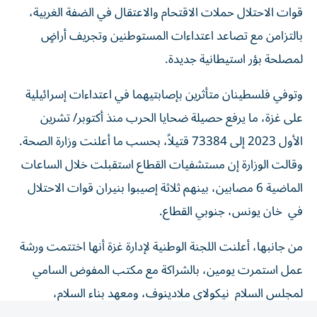
بالتزامن مع تصاعد اعتداءات المستوطنين وتجريف أراضٍ
لمصلحة بؤر استيطانية جديدة.
وتوفي فلسطينان متأثرين بإصابتيهما في اعتداءات إسرائيلية
على غزة، ما يرفع حصيلة ضحايا الحرب منذ أكتوبر/ تشرين
الأول 2023 إلى 73384 قتيلاً، بحسب ما أعلنت وزارة الصحة.
وقالت الوزارة إن مستشفيات القطاع استقبلت خلال الساعات
الماضية 6 مصابين، بينهم ثلاثة إصيبوا بنيران قوات الاحتلال
في خان يونس، جنوبي القطاع.
من جانبها، أعلنت اللجنة الوطنية لإدارة غزة أنها اختتمت ورشة
عمل استمرت يومين، بالشراكة مع مكتب المفوض السامي
لمجلس السلام نيكولاي ملادينوف، ومعهد بناء السلام،
بمشاركة مفوضين وخبراء فنيين ومتخصصين في التخطيط