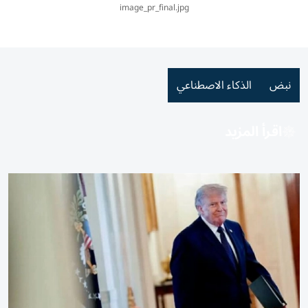
image_pr_final.jpg
نبض
الذكاء الاصطناعي
اقرأ المزيد