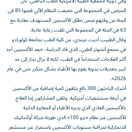
وفي دورية الجمعية ​الطبية ⁠الأمريكية للطب الباطني، بأن
المرضى في المجموعة ‌التي خضعت للنظام الآلي قضوا ‌85 في
المئة من وقتهم ضمن نطاق الأكسجين المستهدف مقارنة مع
63 في المئة في المجموعة التي تلقت رعاية عادية.
وقال الطبيب أديت ‌جيندي، من كلية الطب بجامعة كولورادو
في مجمع أنشوتز الطبي، الذي ⁠قاد الدراسة، «يعد الأكسجين أحد
أكثر العلاجات استخداماً في الطب، لكنه لا يزال يدار إلى حد
كبير بتعديلات يدوية يقوم بها الأطباء بشكل متكرر حتى في عام
2026».
أشرك الباحثون 300 بالغ يتلقون كمية إضافية من الأكسجين
في أربعة مستشفيات أمريكية. وتلقى ​المشاركون إما العلاج
بالأكسجين العادي الذي يديره الأطباء أو ‌المعايرة الذاتية
للأكسجين عبر نظام «برو 100» الذي طورته شركة أو2ماتيك
الدنماركية لمراقبة مستويات الأكسجين باستمرار عبر مستشعر