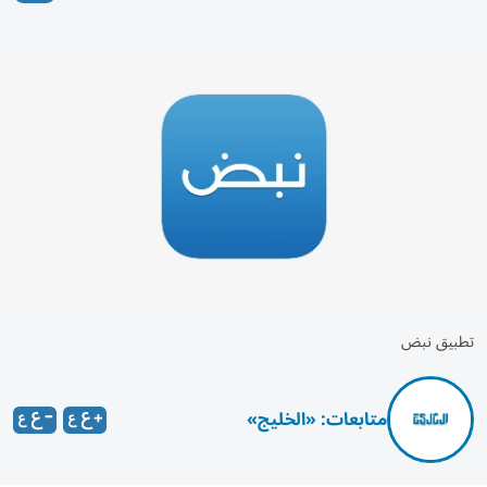
تطبيق نبض
متابعات: «الخليج»