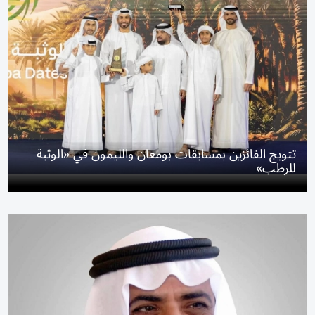
تتويج الفائزين بمسابقات بومعان والليمون في «الوثبة
للرطب»