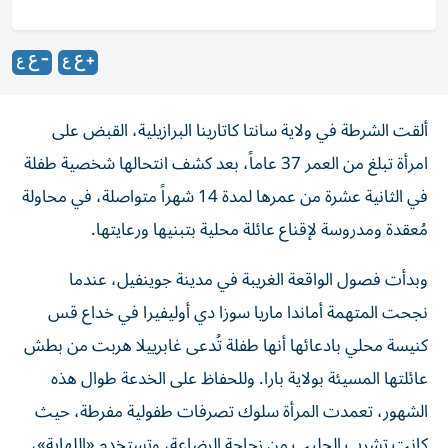
ألقت الشرطة في ولاية سانتا كاتارينا البرازيلية، القبض على
امرأة تبلغ من العمر 37 عاماً، بعد كشف انتحالها شخصية طفلة
في الثانية عشرة من عمرها لمدة 14 شهراً متواصلة، في محاولة
مُعقدة ومدروسة لإقناع عائلة محلية بتبنيها ورعايتها.
وبدأت فصول الواقعة الغريبة في مدينة جوينفيل، عندما
نجحت المتهمة أماندا ماريا سوزا دي أوليفيرا في خداع قس
كنيسة محلي بادعائها أنها طفلة تُدعى غابرييلا هربت من بطش
عائلتها المسيئة بولاية بارا. وللحفاظ على الخدعة طوال هذه
الشهور، تعمدت المرأة سلوك تصرفات طفولية مفرطة، حيث
كانت تشرب الحليب من زجاجة الرضاعة، وتستخدم «اللهاية»،