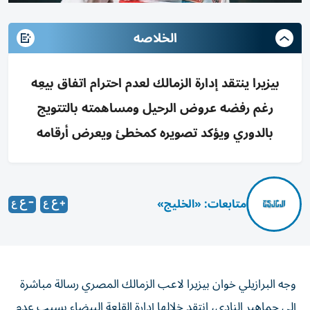
الخلاصه
بيزيرا ينتقد إدارة الزمالك لعدم احترام اتفاق بيعِه
رغم رفضه عروض الرحيل ومساهمته بالتتويج
بالدوري ويؤكد تصويره كمخطئ ويعرض أرقامه
متابعات: «الخليج»
وجه البرازيلي خوان بيزيرا لاعب الزمالك المصري رسالة مباشرة
إلى جماهير النادي، انتقد خلالها إدارة القلعة البيضاء بسبب عدم