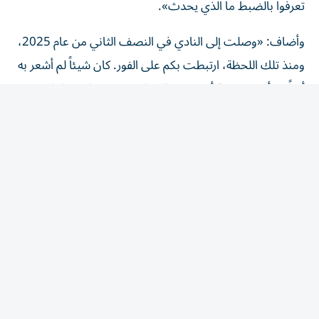
وأضاف: «وصلت إلى النادي في النصف الثاني من عام 2025،
ومنذ تلك اللحظة، ارتبطت بكم على الفور. كان شيئاً لم أشعر به
أبداً مع أي مجموعة أخرى من الجماهير منذ مغادرتي لفاسكو،
النادي الذي طورني كلاعب».
خوان بيزيرا: لا أريد فضح الزمالك
تابع اللاعب: «الرحلة لم تكن سهلة، حدثت أشياء كثيرة لن
أكشف عنها، على الأقل ليس في هذه اللحظة، لأنني لا أريد
فضح النادي أو الأشخاص الذين يعملون هناك، ولكن بسببكم
بقيت قوياً بل ورفضت عروضاً مهمة في نهاية العام الماضي،
لم أكن أريد حتى سماعها، كنت أعلم أنني لا أستطيع مغادرة
النادي في تلك اللحظة وخذلان توقعاتكم».