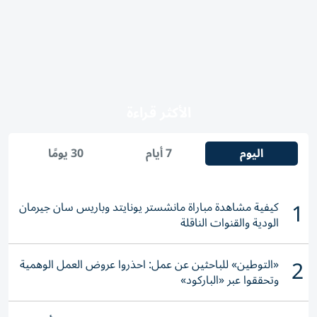
الأكثر قراءة
اليوم
7 أيام
30 يومًا
1
كيفية مشاهدة مباراة مانشستر يونايتد وباريس سان جيرمان
الودية والقنوات الناقلة
2
«التوطين» للباحثين عن عمل: احذروا عروض العمل الوهمية
وتحققوا عبر «الباركود»