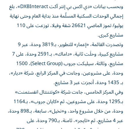
وبحسب بيانات «دي اكس بي إنتر آكت DXBInteract»، بلغ
إجمالي الوحدات السكنية المسلّمة منذ بداية العام وحتى نهاية
يوليو/ تموز الماضي 26621 شقة وفيلا، توزعت على 110
مشاريع كبرى.
وتصدرت القائمة، «إعمار» للتطوير، بـ3819 وحدة، عبر 9
مشاريع كبيرة، وحلَت ثانية، «داماك»، بـ2591 وحدة، على 7
مشاريع، وثالثة، سيليكت جروب (Select Group)، 1500
وحدة، على مشروعين، وجاءت في المركز الرابع، شركة «ديار»،
بـ 1435 وحدة، أنجزت عبر 3 مشاريع.
وفي المركز الخامس، جاءت شركة «كونتننتال انفستمنت»
بـ1295 وحدة، على مشروعين، ثم «كايان جروب»، بـ1164
وحدة، من خلال مشروع واحد، و«نخيل»، سابعة، بـ898 وحدة،
عبر 4 مشاريع، ثم «تايجر»، ثامنة، بـ790 وحدة، على