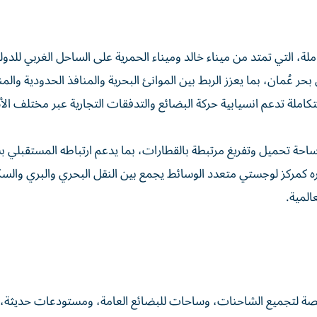
ملة، التي تمتد من ميناء خالد وميناء الحمرية على الساحل الغربي للدولة
ر عُمان، بما يعزز الربط بين الموانئ البحرية والمنافذ الحدودية والم
املة تدعم انسيابية حركة البضائع والتدفقات التجارية عبر مختلف ال
حة تحميل وتفريغ مرتبطة بالقطارات، بما يدعم ارتباطه المستقبلي ب
ره كمركز لوجستي متعدد الوسائط يجمع بين النقل البحري والبري والس
لمية.
ة لتجميع الشاحنات، وساحات للبضائع العامة، ومستودعات حديثة،