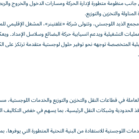
جانب منظومة متطورة لإدارة الحركة ومسارات الدخول والخروج والربط
لمناولة والتخزين والتوزيع.
مجمع الذيد اللوجستي، وتتولى شركة «غلفتينر»، المشغل الإقليمي للم
عمليات التشغيلية ويدعم انسيابية حركة البضائع وسلاسل الإمداد. وي
غيلية المتخصصة توجهه نحو توفير حلول لوجستية متقدمة ترتكز على الك
لعاملة في قطاعات النقل والتخزين والتوزيع والخدمات اللوجستية، مست
نافذ الحدودية وشبكات النقل الرئيسية، بما يسهم في خفض التكاليف ال
ات اللوجستية للاستفادة من البنية التحتية المتطورة التي يوفرها، بم