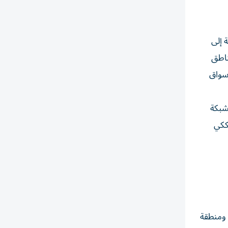
 إلى
ناطق
أسواق
شبكة
ككي
 ومنطقة