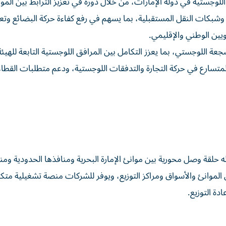
لوجستية في دولة الإمارات، من خلال دوره في تعزيز الترابط بين المو
ع وشبكات النقل المستقبلية، بما يسهم في رفع كفاءة حركة البضائع وتعز
يين الوطني والإقليمي.
عة اللوجستي، بما يعزز التكامل بين المرافق اللوجستية التابعة للهيئة
 المتسارع في حركة التجارة والتدفقات اللوجستية، ودعم متطلبات القط
ه حلقة وصل محورية بين موانئ الإمارة البحرية ومنافذها الحدودية ومن
ن الموانئ والأسواق ومراكز التوزيع، ويوفر للشركات منصة تشغيلية متك
دة التوزيع.