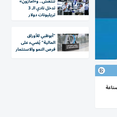
تنتعش.. و«أمازون»
تدخل نادي الـ 3
تريليونات دولار
"أبوظبي للأوراق
المالية" يُضيء على
فرص النمو والاستثمار
د والصناعة