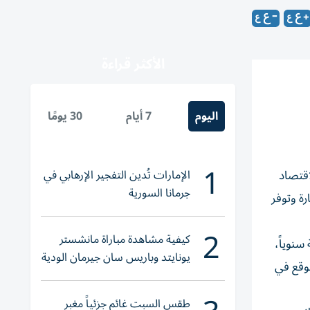
الأكثر قراءة
اليوم
7 أيام
30 يومًا
1
الإمارات تُدين التفجير الإرهابي في
اقتصاد
جرمانا السورية
ة وتوفر
2
كيفية مشاهدة مباراة مانشستر
صل إلى 1.5 مليون حاوية نمطية سنوياً،
يونايتد وباريس سان جيرمان الودية
وقع في
والقنوات الناقلة
طقس السبت غائم جزئياً مغبر