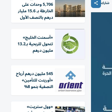
شارك
5,706 وحدات على
الخارطة بـ 15.6 مليار
درهم بالنصف الأول
«أسمنت الخليج»
تتحول للربحية بـ13.2
مليون درهم
545 مليون درهم أرباح
«أورينت للتأمين»
النصفية بنمو 8%
«وول ستريت»