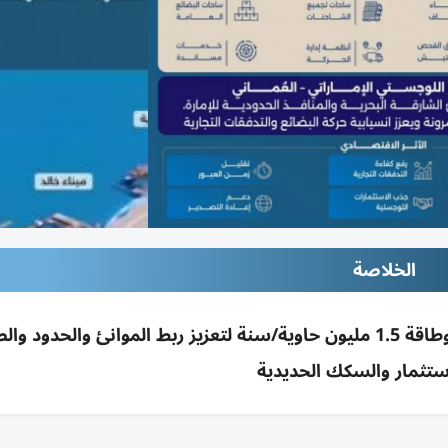
الخلاصة
مجمع الذيد اللوجستي بالشارقة: 16 مليون قدم² وطاقة 1.5 مليون حاوية/سنة لتعزيز ربط الموانئ والحدو
ستثمار والسكك الحديدية