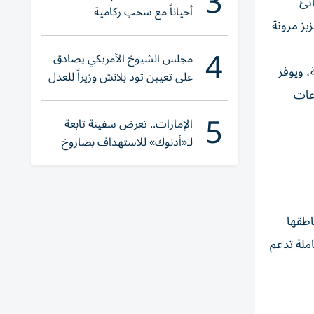
3
انئ
أحياناً مع سحب ركامية
يز مرونة
4
مجلس الشيوخ الأمريكي يصادق
، ويوفر
على تعيين تود بلانش وزيراً للعدل
اعات
5
الإمارات.. تعرض سفينة تابعة
لـ«أدنوك» للاستهداف بصاروخ
أثناء عبورها «هرمز»
اطقها
املة تدعم