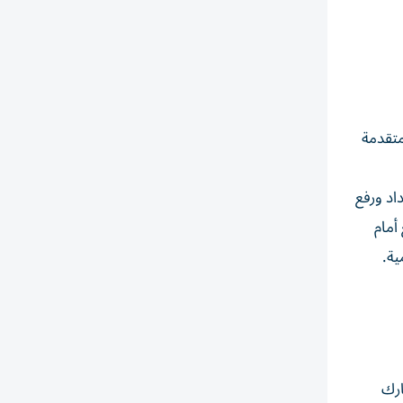
متقدمة
اد ورفع
أمام
ية.
ارك