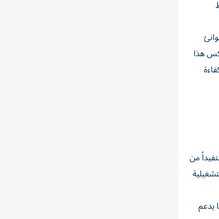
وانئ
عكس هذا
فاءة
فيداً من
تشغيلية
ا يدعم