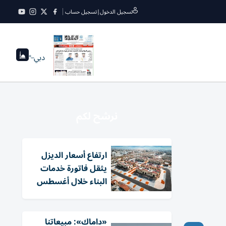
تسجيل الدخول
|
تسجيل حساب
دبي
--°
نرشح لكم
ارتفاع أسعار الديزل
يثقل فاتورة خدمات
البناء خلال أغسطس
«داماك»: مبيعاتنا